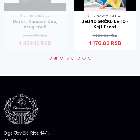
Šifra: 24942 JM:kom
Šifra: 9621 JM:kom
JEDNO GRČKO LETO -
MOJ PAS GLUPI - Džon
Kejt Frost
Fante
1,300.00 RSD
990.00 RSD
1,170.00 RSD
940.50 RSD
Olge Jovičić Rite 14/1,