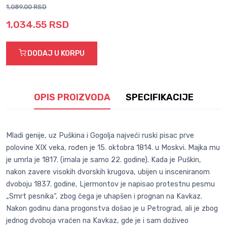
1,089.00 RSD
1,034.55 RSD
DODAJ U KORPU
OPIS PROIZVODA
SPECIFIKACIJE
Mladi genije, uz Puškina i Gogolja najveći ruski pisac prve
polovine XIX veka, rođen je 15. oktobra 1814. u Moskvi. Majka mu
je umrla je 1817. (imala je samo 22. godine). Kada je Puškin,
nakon zavere visokih dvorskih krugova, ubijen u insceniranom
dvoboju 1837. godine, Ljermontov je napisao protestnu pesmu
„Smrt pesnika“, zbog čega je uhapšen i prognan na Kavkaz.
Nakon godinu dana progonstva došao je u Petrograd, ali je zbog
jednog dvoboja vraćen na Kavkaz, gde je i sam doživeo