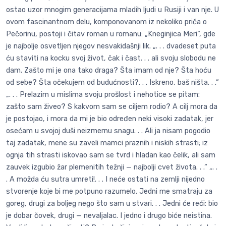
ostao uzor mnogim generacijama mladih ljudi u Rusiji i van nje. U
ovom fascinantnom delu, komponovanom iz nekoliko priča o
Pečorinu, postoji i čitav roman u romanu: „Kneginjica Meri“, gde
je najbolje osvetljen njegov nesvakidašnji lik. „. . . dvadeset puta
ću staviti na kocku svoj život, čak i čast. . . ali svoju slobodu ne
dam. Zašto mi je ona tako draga? Šta imam od nje? Šta hoću
od sebe? Šta očekujem od budućnosti?. . . Iskreno, baš ništa. . .“
„. . . Prelazim u mislima svoju prošlost i nehotice se pitam:
zašto sam živeo? S kakvom sam se ciljem rodio? A cilj mora da
je postojao, i mora da mi je bio određen neki visoki zadatak, jer
osećam u svojoj duši neizmernu snagu. . . Ali ja nisam pogodio
taj zadatak, mene su zaveli mamci praznih i niskih strasti; iz
ognja tih strasti iskovao sam se tvrd i hladan kao čelik, ali sam
zauvek izgubio žar plemenitih težnji — najbolji cvet života. . .“ „. .
. A možda ću sutra umreti!. . . I neće ostati na zemlji nijedno
stvorenje koje bi me potpuno razumelo. Jedni me smatraju za
goreg, drugi za boljeg nego što sam u stvari. . . Jedni će reći: bio
je dobar čovek, drugi — nevaljalac. I jedno i drugo biće neistina.