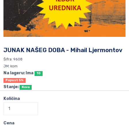
JUNAK NAŠEG DOBA - Mihail Ljermontov
Šifra: 9608
JM: kom
Na lageru: Ima
10
Popust 5%
Stanje:
Nova
Količina
Cena