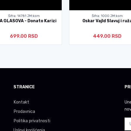
Šifra: 14781 JM:kom
Šifra: 1000 JM:kom
A GLASOVA - Donato Karizi
Oskar Vajld Slavuj i ruž
699.00 RSD
449.00 RSD
STRANICE
PR
Kontakt
Une
nov
Prodavnica
Politika privatnosti
Uslovi korišćenja