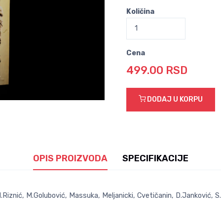
Količina
Cena
499.00 RSD
DODAJ U KORPU
OPIS PROIZVODA
SPECIFIKACIJE
M.Riznić, M.Golubović, Massuka, Meljanicki, Cvetičanin, D.Janković, S.