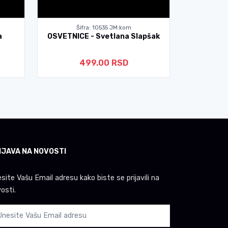
Šifra: 10535 JM:kom
Ši
a
OSVETNICE - Svetlana Slapšak
IME NA 
499.00 RSD
IJAVA NA NOVOSTI
site Vašu Email adresu kako biste se prijavili na
osti.