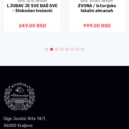
Šifra: 3276 JM:kom
Šifra: 20083 JM:kom
LJUBAV JE SVE BAŠ SVE
ZVONA / Istorijsko
- Slobodan Ivošević
lokalni almanah
249.00 RSD
999.00 RSD
Olge Jovičić Rite 14/1,
36000 Kraljevo