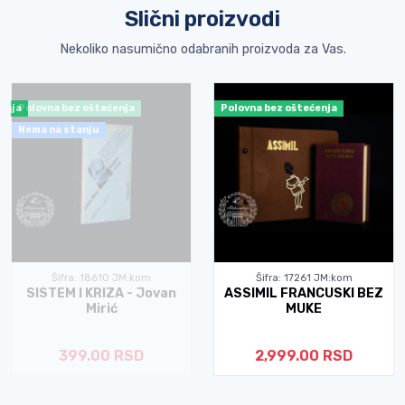
Slični proizvodi
Nekoliko nasumično odabranih proizvoda za Vas.
ćenja
Polovna bez oštećenja
Polovna bez oštećenja
Nema na stanju
Šifra: 18610 JM:kom
Šifra: 17261 JM:kom
SISTEM I KRIZA - Jovan
ASSIMIL FRANCUSKI BEZ
Mirić
MUKE
399.00 RSD
2,999.00 RSD