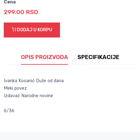
Cena
299.00 RSD
DODAJ U KORPU
OPIS PROIZVODA
SPECIFIKACIJE
Ivanka Kosanić Duže od dana
Meki povez
Izdavač Narodne novine
6/36