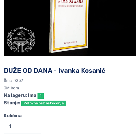
DUŽE OD DANA - Ivanka Kosanić
Šifra: 7237
JM: kom
Na lageru: Ima
1
Stanje:
Polovna bez oštećenja
Količina