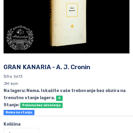
GRAN KANARIA - A. J. Cronin
Šifra: 5673
JM: kom
Na lageru: Nema. Iskažite vaše trebovanje bez obzira na
trenutno stanje lagera.
0
Stanje:
Polovna bez oštećenja
Nema na stanju
Količina