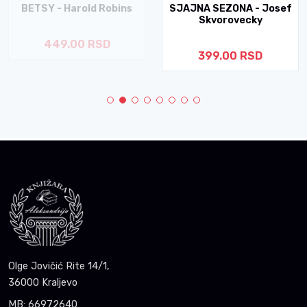
BETSY - Harold Robins
SJAJNA SEZONA - Josef
Skvorovecky
449.00 RSD
399.00 RSD
Olge Jovičić Rite 14/1,
36000 Kraljevo
MB: 66972640