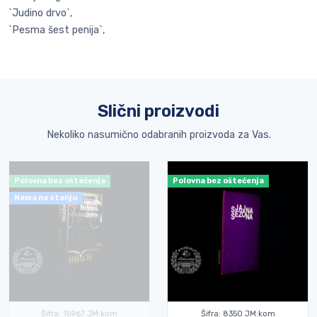
`Judino drvo`,
`Pesma šest penija`,
Slični proizvodi
Nekoliko nasumično odabranih proizvoda za Vas.
Polovna bez oštećenja
Polovna bez oštećenja
Nema na stanju
Šifra: 15967 JM:kom
Šifra: 8350 JM:kom