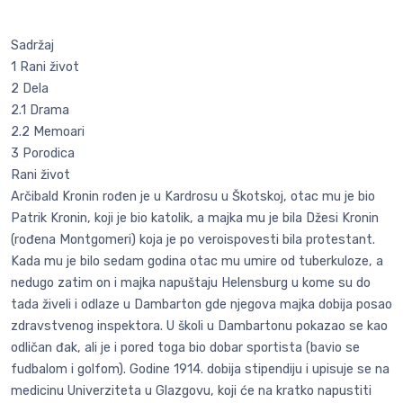
Sadržaj
1 Rani život
2 Dela
2.1 Drama
2.2 Memoari
3 Porodica
Rani život
Arčibald Kronin rođen je u Kardrosu u Škotskoj, otac mu je bio
Patrik Kronin, koji je bio katolik, a majka mu je bila Džesi Kronin
(rođena Montgomeri) koja je po veroispovesti bila protestant.
Kada mu je bilo sedam godina otac mu umire od tuberkuloze, a
nedugo zatim on i majka napuštaju Helensburg u kome su do
tada živeli i odlaze u Dambarton gde njegova majka dobija posao
zdravstvenog inspektora. U školi u Dambartonu pokazao se kao
odličan đak, ali je i pored toga bio dobar sportista (bavio se
fudbalom i golfom). Godine 1914. dobija stipendiju i upisuje se na
medicinu Univerziteta u Glazgovu, koji će na kratko napustiti