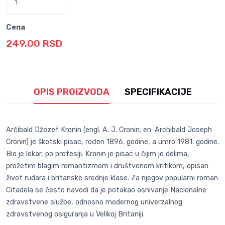
Cena
249.00 RSD
OPIS PROIZVODA
SPECIFIKACIJE
Arčibald Džozef Kronin (engl. A. J. Cronin; en: Archibald Joseph
Cronin) je škotski pisac, rođen 1896. godine, a umro 1981. godine.
Bio je lekar, po profesiji. Kronin je pisac u čijim je delima,
prožetim blagim romantizmom i društvenom kritikom, opisan
život rudara i britanske srednje klase. Za njegov popularni roman
Citadela se često navodi da je potakao osnivanje Nacionalne
zdravstvene službe, odnosno modernog univerzalnog
zdravstvenog osiguranja u Velikoj Britaniji.