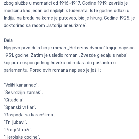
zbog službe u mornarici od 1916.-1917. Godine 1919. završio je
medicinu kao jedan od najbiljih studenata. Iste godine odlazi u
Indiju, na brodu na kome je putovao, bio je hirurg. Godine 1925. je
doktorirao sa radom „Istorija aneurizme`.
Dela
Njegovo prvo delo bio je roman „Hetersov dvorac` koji je napisao
1931. godine. Zatim je usledio roman „Zvezde gledaju s neba`
koji prati uspon jednog čoveka od rudara do poslanika u
parlamentu. Pored ovih romana napisao je još i :
`Veliki kanarinac`,
`Šeširdžijin zamak`,
`Citadela`,
`Španski vrtlar`,
`Gospođa sa karanfilima`,
`Tri ljubavi`,
`Pregršt raži`,
`Herojske godine`,