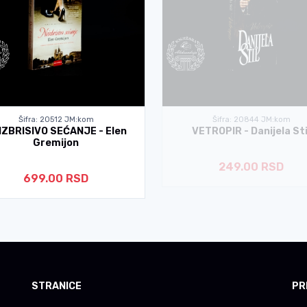
Šifra: 20512 JM:kom
Šifra: 20844 JM:kom
IZBRISIVO SEĆANJE - Elen
VETROPIR - Danijela Sti
Gremijon
249.00 RSD
699.00 RSD
STRANICE
PR