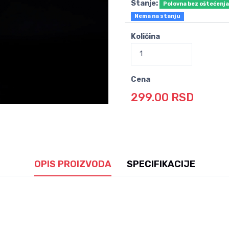
Stanje:
Polovna bez oštećenj
Nema na stanju
Količina
Cena
299.00 RSD
OPIS PROIZVODA
SPECIFIKACIJE