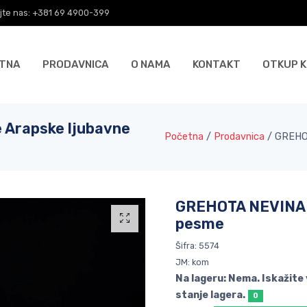
jte nas: +381 69 4900-399
TNA
PRODAVNICA
O NAMA
KONTAKT
OTKUP K
 Arapske ljubavne
Početna
/
Prodavnica
/
GREHOT
GREHOTA NEVINA J
pesme
Šifra: 5574
JM: kom
Na lageru: Nema. Iskažite
stanje lagera.
0