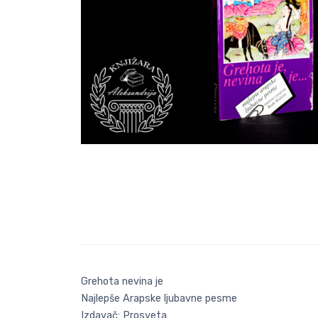
Grehota nevina je
Najlepše Arapske ljubavne pesme
Izdavač: Prosveta