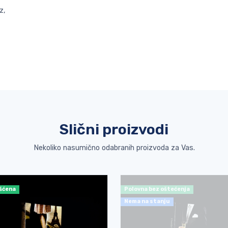
z,
Slični proizvodi
Nekoliko nasumično odabranih proizvoda za Vas.
šćena
Polovna bez oštećenja
Nema na stanju