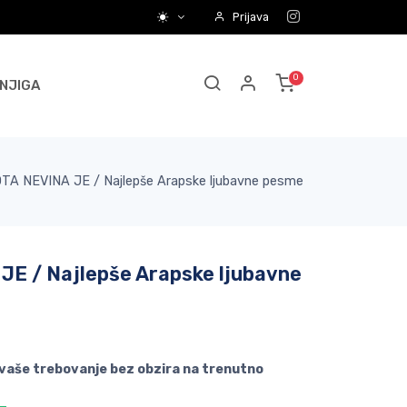
Prijava
NJIGA
A NEVINA JE / Najlepše Arapske ljubavne pesme
E / Najlepše Arapske ljubavne
 vaše trebovanje bez obzira na trenutno