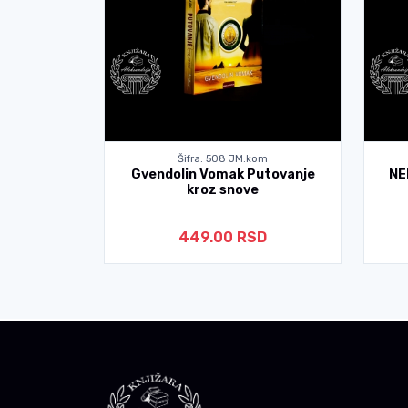
kom
Šifra: 508 JM:kom
ranislav
Gvendolin Vomak Putovanje
NE
kroz snove
D
449.00 RSD