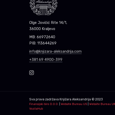
Olge Jovičić Rite 14/1,
36000 Kraljevo
MB: 66972640
PIB: 113644269
info@knjizara-aleksandrija.com
+381 69 4900-399
Sva prava zadržava
Knjižara Aleksandrija
© 2023
Finansijski biro D.O.O.
|
Website Bureau US
|
Website Bureau U
VozilaHub