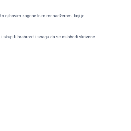
čito njihovim zagonetnim menadžerom, koji je
, i skupiti hrabrost i snagu da se oslobodi skrivene