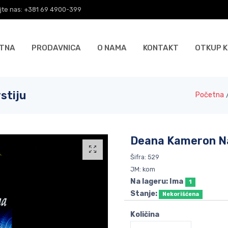
jte nas: +381 69 4900-399
TNA
PRODAVNICA
O NAMA
KONTAKT
OTKUP K
stiju
Početna
Deana Kameron Na
Šifra: 529
JM: kom
Na lageru: Ima
1
Stanje:
Nekorišćena
Količina