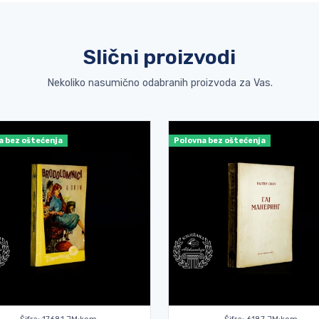
Slični proizvodi
Nekoliko nasumično odabranih proizvoda za Vas.
a bez oštećenja
Polovna bez oštećenja
Nema na stanju