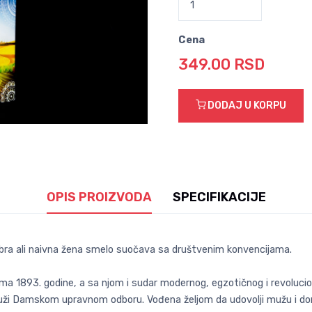
Cena
349.00 RSD
DODAJ U KORPU
OPIS PROIZVODA
SPECIFIKACIJE
abra ali naivna žena smelo suočava sa društvenim konvencijama.
a 1893. godine, a sa njom i sudar modernog, egzotičnog i revoluci
druži Damskom upravnom odboru. Vođena željom da udovolji mužu i do