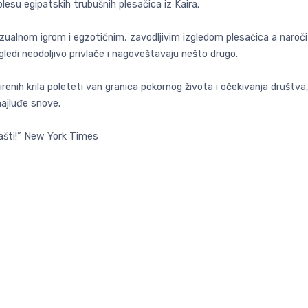
esu egipatskih trubušnih plesačica iz Kaira.
enzualnom igrom i egzotičnim, zavodljivim izgledom plesačica a naro
ogledi neodoljivo privlače i nagoveštavaju nešto drugo.
irenih krila poleteti van granica pokornog života i očekivanja društva
najluđe snove.
 mašti!” New York Times