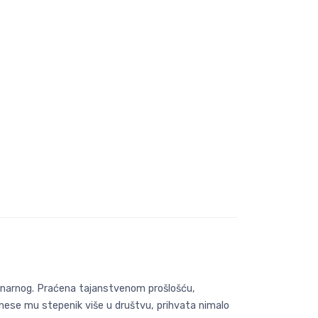
onarnog. Praćena tajanstvenom prošlošću,
nese mu stepenik više u društvu, prihvata nimalo