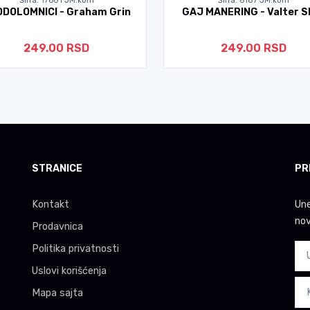
Šifra: 6187 JM:kom
Šifra: 2163 JM:kom
J MANERING - Valter Skot
KOD RUŠEVINA BABILONA - 
Maj
249.00 RSD
299.00 RSD
STRANICE
PR
Kontakt
Une
nov
Prodavnica
Politika privatnosti
Uslovi korišćenja
Mapa sajta