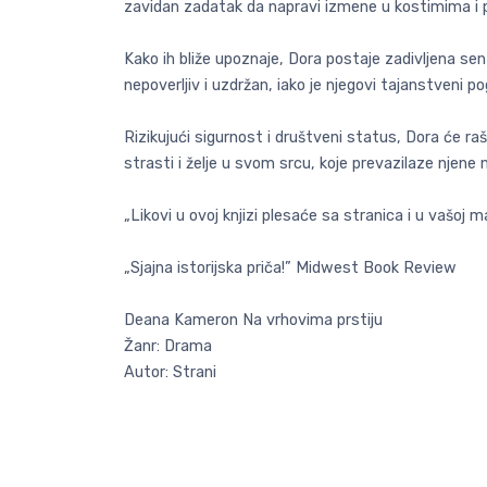
zavidan zadatak da napravi izmene u kostimima i pl
Kako ih bliže upoznaje, Dora postaje zadivljena s
nepoverljiv i uzdržan, iako je njegovi tajanstveni p
Rizikujući sigurnost i društveni status, Dora će raš
strasti i želje u svom srcu, koje prevazilaze njene 
„Likovi u ovoj knjizi plesaće sa stranica i u vašoj
„Sjajna istorijska priča!” Midwest Book Review
Deana Kameron Na vrhovima prstiju
Žanr: Drama
Autor: Strani