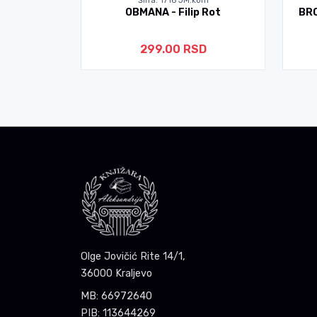
om
Šifra: 17681 JM:kom
 Rot
BRODOLOMNICI - Graham Grin
GA
D
249.00 RSD
Olge Jovičić Rite 14/1,
36000 Kraljevo
MB: 66972640
PIB: 113644269