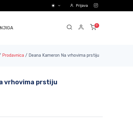
Prijava
NJIGA
/
Prodavnica
/
Deana Kameron Na vrhovima prstiju
 vrhovima prstiju