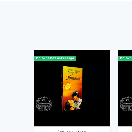
Polovna bez oštećenja
Polovn