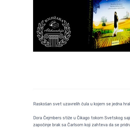
Raskošan svet uzavrelih čula u kojem se jedna hr
Dora Čejmbers stiže u Čikago tokom Svetskog sajm
započinje brak sa Čarlsom koji zahteva da se pri