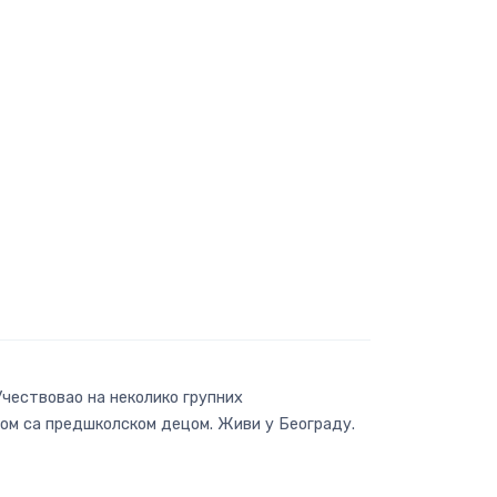
Учествовао на неколико групних
адом са предшколском децом. Живи у Београду.