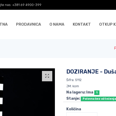
jte nas: +381 69 4900-399
TNA
PRODAVNICA
O NAMA
KONTAKT
OTKUP K
DOZIRANJE - Duša
Šifra: 5112
JM: kom
Na lageru: Ima
1
Stanje:
Polovna bez oštećenj
Količina