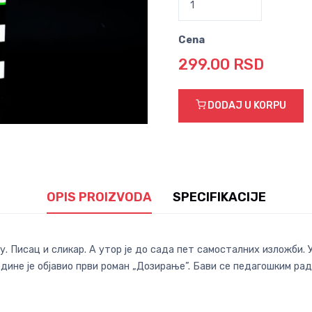
Cena
299.00 RSD
DODAJ U KORPU
OPIS PROIZVODA
SPECIFIKACIJE
у. Писац и сликар. А утор је до сада пет самосталних изложби. 
одине је објавио први роман „Дозирање”. Бави се педагошким р