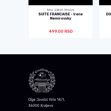
om
Šifra: 23825 JM:kom
uan Marse
SUITE FRANCAISE - Irene
DO
Nemirovsky
D
499.00 RSD
Olge Jovičić Rite 14/1,
36000 Kraljevo