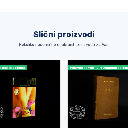
Slični proizvodi
Nekoliko nasumično odabranih proizvoda za Vas.
a bez oštećenja
Polovna sa vidljivim znacima koriš