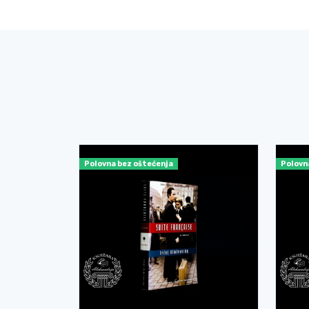
Polovna bez oštećenja
Polovn