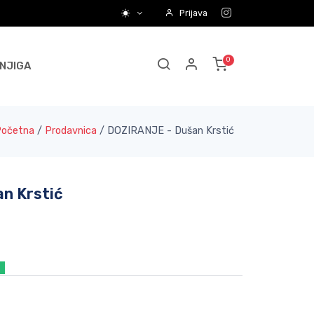
Prijava
NJIGA
Početna
/
Prodavnica
/
DOZIRANJE - Dušan Krstić
n Krstić
a