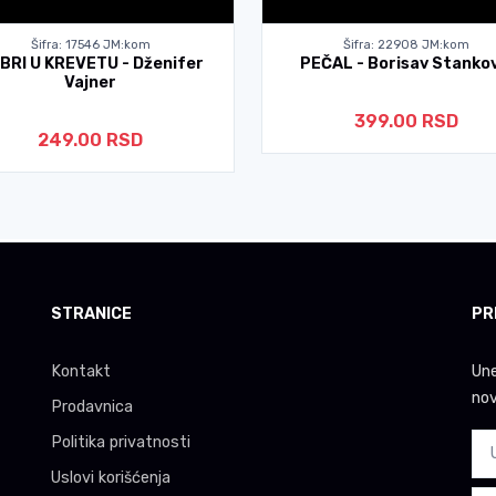
Šifra: 17546 JM:kom
Šifra: 22908 JM:kom
BRI U KREVETU - Dženifer
PEČAL - Borisav Stankov
Vajner
399.00 RSD
249.00 RSD
STRANICE
PR
Kontakt
Une
nov
Prodavnica
Politika privatnosti
Uslovi korišćenja