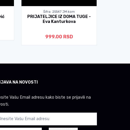
Šifra: 25547 JM:kom
Š
ić
PRIJATELJICE IZ DOMA TUGE -
MOJA VE
Eva Kanturkova
F
999.00 RSD
IJAVA NA NOVOSTI
site Vašu Email adresu kako biste se prijavili na
osti.