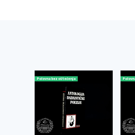
Polovna bez oštećenja
Polovn