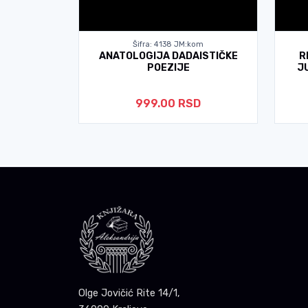
kom
Šifra: 4138 JM:kom
LU - Mari
ANATOLOGIJA DADAISTIČKE
R
POEZIJE
J
D
999.00 RSD
Olge Jovičić Rite 14/1,