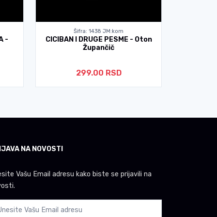
Šifra: 1438 JM:kom
Š
A -
CICIBAN I DRUGE PESME - Oton
PJESME -
Župančič
299.00 RSD
IJAVA NA NOVOSTI
site Vašu Email adresu kako biste se prijavili na
osti.