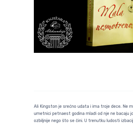
Ali Kingston je srećno udata i ima troje dece. Ne m
umetnici petnaest godina mlađi od nje ne bacaju jo
ozbiljnije nego što se čini. U trenutku ludosti izba