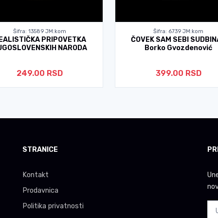
Šifra: 13589 JM:kom
Šifra: 6739 JM:kom
EALISTIČKA PRIPOVETKA
ČOVEK SAM SEBI SUDBIN
UGOSLOVENSKIH NARODA
Borko Gvozdenović
249.00 RSD
399.00 RSD
STRANICE
PR
Kontakt
Une
nov
Prodavnica
Politika privatnosti