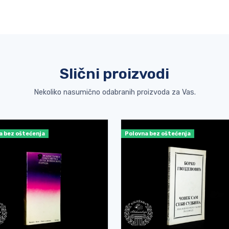
Slični proizvodi
Nekoliko nasumično odabranih proizvoda za Vas.
a bez oštećenja
Polovna bez oštećenja