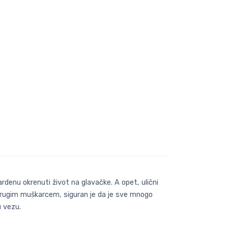
rdenu okrenuti život na glavačke. A opet, ulični
a drugim muškarcem, siguran je da je sve mnogo
u vezu.