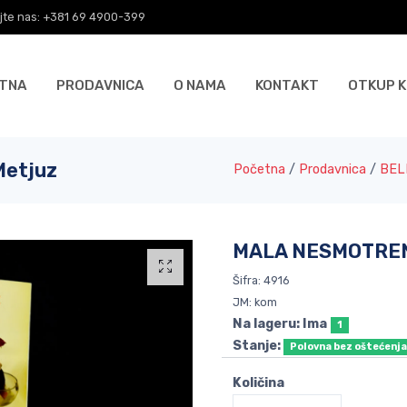
jte nas: +381 69 4900-399
TNA
PRODAVNICA
O NAMA
KONTAKT
OTKUP K
Metjuz
Početna
/
Prodavnica
/
BEL
MALA NESMOTRENO
Šifra: 4916
JM: kom
Na lageru: Ima
1
Stanje:
Polovna bez oštećenj
Količina