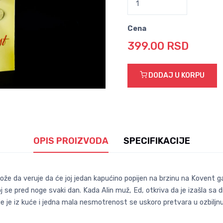
Cena
399.00 RSD
DODAJ U KORPU
OPIS PROIZVODA
SPECIFIKACIJE
ože da veruje da će joj jedan kapućino popijen na brzinu na Kovent ga
j se pred noge svaki dan. Kada Alin muž, Ed, otkriva da je izašla s
cije je iz kuće i jedna mala nesmotrenost se uskoro pretvara u ozbiljn