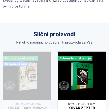
svečanog. Začini navedeni u knjizi su dostupni domaćicama na
ovim prostorima.
Slični proizvodi
Nekoliko nasumično odabranih proizvoda za Vas.
Polovna bez oštećenja
Polovna bez oštećenja
Nema na stanju
Šifra: 28019 JM:kom
Šifra: 24487 JM:kom
KUVAR - Boris Miljković
KUVAR ZEPTER