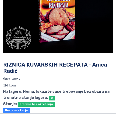
RIZNICA KUVARSKIH RECEPATA - Anica
Radić
Šifra: 4823
JM: kom
Na lageru: Nema. Iskažite vaše trebovanje bez obzira na
trenutno stanje lagera.
0
Stanje:
Polovna bez oštećenja
Nema na stanju