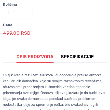
Količina
Cena
499.00 RSD
OPIS PROIZVODA
SPECIFIKACIJE
Ovaj kuvar je rezultat iskustva i dugogodišnje prakse autorke,
kao i drugih domaćica, koje su svojim raznovrsnim receptima,
očuvanjem i prenošenjem kulinarskih veština doprinele
pripremanju ove knjige. Osnovni cilj ovog kuvara je da bude izvor
ideja, jer svaka domaćica se ponekad suoči sa problemom
nedostatka ideje za spremanje ručka, bilo svakodnevnog ili