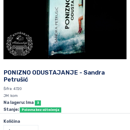
PONIZNO ODUSTAJANJE - Sandra
Petrušić
Šifra: 4720
JM: kom
Na lageru: Ima
3
Stanje:
Polovna bez oštećenja
Količina