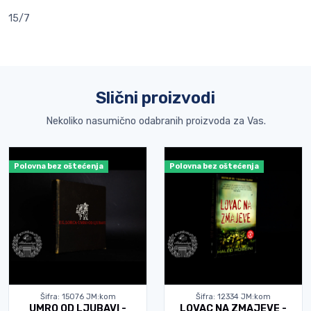
15/7
Slični proizvodi
Nekoliko nasumično odabranih proizvoda za Vas.
Polovna bez oštećenja
Polovna bez oštećenja
Šifra: 15076 JM:kom
Šifra: 12334 JM:kom
UMRO OD LJUBAVI -
LOVAC NA ZMAJEVE -