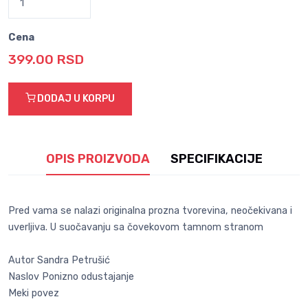
Cena
399.00 RSD
DODAJ U KORPU
OPIS PROIZVODA
SPECIFIKACIJE
Pred vama se nalazi originalna prozna tvorevina, neočekivana i
uverljiva. U suočavanju sa čovekovom tamnom stranom
Autor Sandra Petrušić
Naslov Ponizno odustajanje
Meki povez