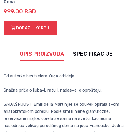
Cena
999.00 RSD
DODAJ U KORPU
OPIS PROIZVODA
SPECIFIKACIJE
Od autorke bestselera Kuća orhideja.
Snažna priča o ljubavi, ratu i, nadasve, o oproštaju.
SADAŠNJOST: Emili de la Martinijer se oduvek opirala svom
aristokratskom poreklu. Posle smrti njene glamurozne,
rezervisane majke, obrela se sama na svetu, kao jedina
naslednica velikog porodičnog doma na jugu Francuske. Jedna