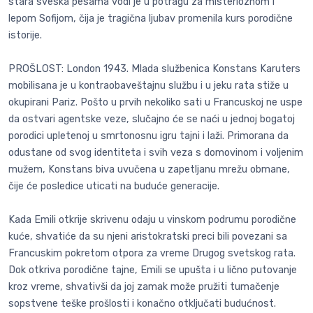
stara sveska pesama vodi je u potragu za misterioznom i
lepom Sofijom, čija je tragična ljubav promenila kurs porodične
istorije.
PROŠLOST: London 1943. Mlada službenica Konstans Karuters
mobilisana je u kontraobaveštajnu službu i u jeku rata stiže u
okupirani Pariz. Pošto u prvih nekoliko sati u Francuskoj ne uspe
da ostvari agentske veze, slučajno će se naći u jednoj bogatoj
porodici upletenoj u smrtonosnu igru tajni i laži. Primorana da
odustane od svog identiteta i svih veza s domovinom i voljenim
mužem, Konstans biva uvučena u zapetljanu mrežu obmane,
čije će posledice uticati na buduće generacije.
Kada Emili otkrije skrivenu odaju u vinskom podrumu porodične
kuće, shvatiće da su njeni aristokratski preci bili povezani sa
Francuskim pokretom otpora za vreme Drugog svetskog rata.
Dok otkriva porodične tajne, Emili se upušta i u lično putovanje
kroz vreme, shvativši da joj zamak može pružiti tumačenje
sopstvene teške prošlosti i konačno otključati budućnost.