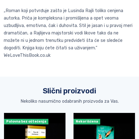
„Roman koji potvrđuje zašto je Lusinda Rajli toliko cenjena
autorka. Priča je kompleksna i promišljena a opet veoma
uzbudljiva, emotivna, čak i duhovita. Stil je jasan i u pravoj meri
dramatičan, a Rajlijeva majstorski vodi likove tako da ne
možete ni u jednom trenutku predvideti šta će se sledeće
dogoditi. Knjiga koju ćete čitati sa uživanjem.“
WeLoveThisBook.co.uk
Slični proizvodi
Nekoliko nasumično odabranih proizvoda za Vas.
Polovna bez oštećenja
Nekorišćena