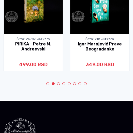
Šifra: 24786 JM:kom
Šifra: 718 JM:kom
PIRIKA - Petre M.
Igor Marojević Prave
Andreevski
Beograđanke
499.00 RSD
349.00 RSD