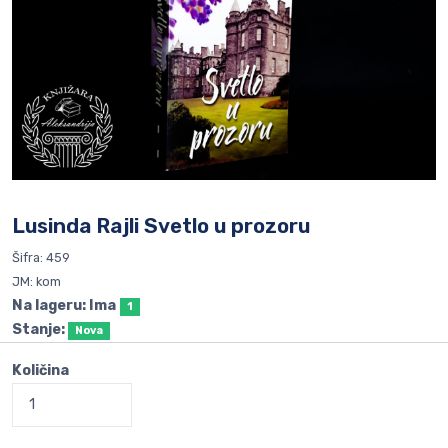
Lusinda Rajli Svetlo u prozoru
Šifra: 459
JM: kom
Na lageru: Ima
1
Stanje:
Nova
Količina