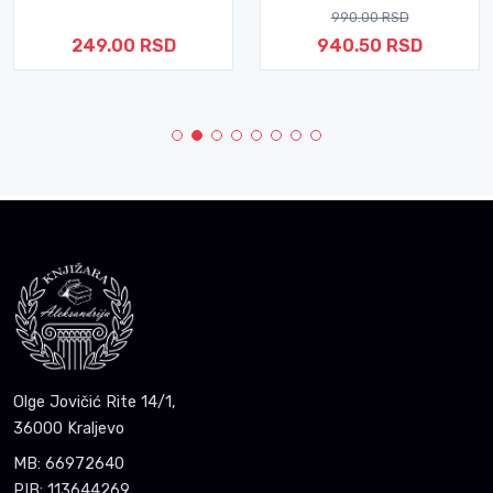
990.00 RSD
249.00 RSD
940.50 RSD
Olge Jovičić Rite 14/1,
36000 Kraljevo
MB: 66972640
PIB: 113644269