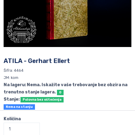
ATILA - Gerhart Ellert
Šifra: 4464
JM: kom
Na lageru: Nema. Iskažite vaše trebovanje bez obzira na
trenutno stanje lagera.
0
Stanje:
Polovna bez oštećenja
Nema na stanju
Količina