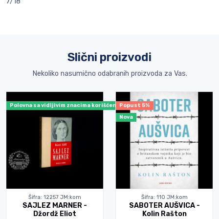
7/18
Slični proizvodi
Nekoliko nasumično odabranih proizvoda za Vas.
ćenja
Polovna sa vidljivim znacima korišćenja
Popust 5%
Nova
Šifra: 12257 JM:kom
Šifra: 110 JM:kom
SAJLEZ MARNER -
SABOTER AUŠVICA -
Džordž Eliot
Kolin Rašton