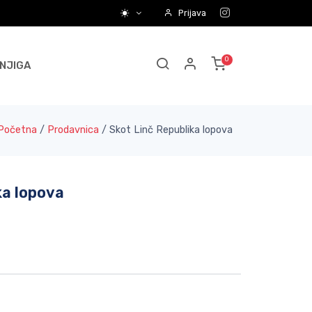
Prijava
NJIGA
Početna
/
Prodavnica
/
Skot Linč Republika lopova
ka lopova