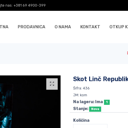
jte nas: +381 69 4900-399
TNA
PRODAVNICA
O NAMA
KONTAKT
OTKUP K
Skot Linč Republi
Šifra: 436
JM: kom
Na lageru: Ima
1
Stanje:
Nova
Količina