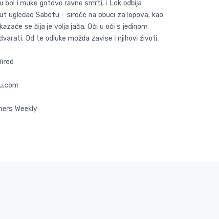
u bol i muke gotovo ravne smrti, i Lok odbija
ut ugledao Sabetu – siroče na obuci za lopova, kao
kazaće se čija je volja jača. Oči u oči s jedinom
dvarati. Od te odluke možda zavise i njihovi životi.
Wired
vu.com
shers Weekly