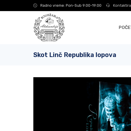
Radno vreme: Pon-Sub 9:00-19:00
Kontaktira
POČE
Skot Linč Republika lopova