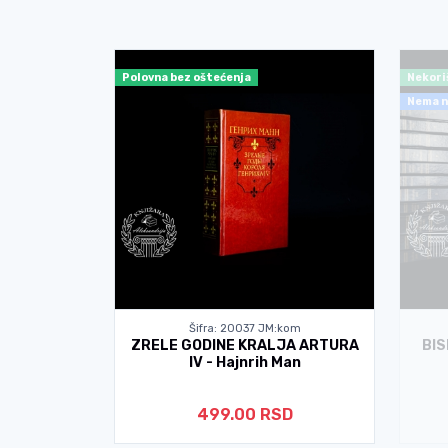
Polovna bez oštećenja
Nekori
Nema n
kom
Šifra: 20037 JM:kom
VOLJSTVA
ZRELE GODINE KRALJA ARTURA
BIS
ms
IV - Hajnrih Man
D
499.00 RSD