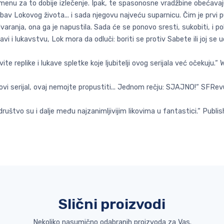
amenu za to dobije izlečenje. Ipak, te spasonosne vradžbine obećavaj
av Lokovog života... i sada njegovu najveću suparnicu. Čim je prvi p
dvaranja, ona ga je napustila. Sada će se ponovo sresti, sukobiti, i po
i i lukavstvu, Lok mora da odluči: boriti se protiv Sabete ili joj se u
te replike i lukave spletke koje ljubitelji ovog serijala već očekuju.“ 
 novi serijal, ovaj nemojte propustiti... Jednom rečju: SJAJNO!“ SFRe
društvo su i dalje među najzanimljivijim likovima u fantastici.“ Publi
Slični proizvodi
Nekoliko nasumično odabranih proizvoda za Vas.