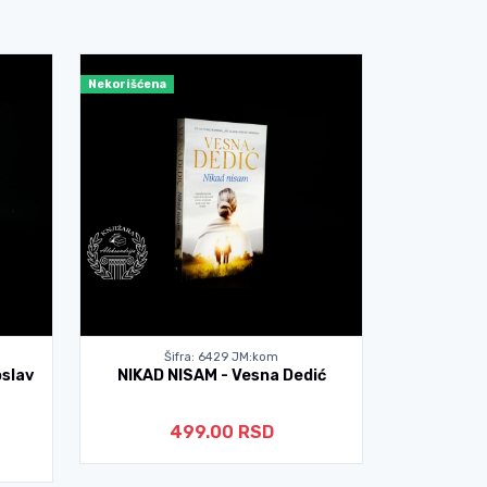
Nekorišćena
Nekorišćena
Šifra: 6429 JM:kom
Ši
slav
NIKAD NISAM - Vesna Dedić
SENKA 
499.00 RSD