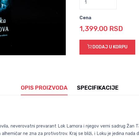
Cena
1,399.00 RSD
DODAJ U KORPU
OPIS PROIZVODA
SPECIFIKACIJE
ila, neverovatni prevarant Lok Lamora i njegov verni sadrug Žan Tane
lhemičar ne zna za protivotrov. Kraj se bliži, i Loku je jedina nad