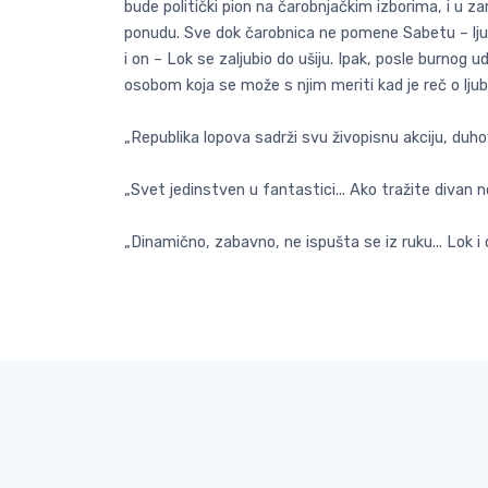
bude politički pion na čarobnjačkim izborima, i u z
ponudu. Sve dok čarobnica ne pomene Sabetu – ljub
i on – Lok se zaljubio do ušiju. Ipak, posle burnog u
osobom koja se može s njim meriti kad je reč o ljubav
„Republika lopova sadrži svu živopisnu akciju, duhovi
„Svet jedinstven u fantastici... Ako tražite divan
„Dinamično, zabavno, ne ispušta se iz ruku... Lok i 