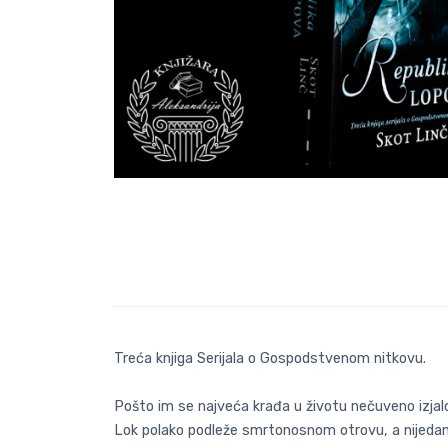
Treća knjiga Serijala o Gospodstvenom nitkovu.
Pošto im se najveća krađa u životu nečuveno izjalov
Lok polako podleže smrtonosnom otrovu, a nijedan a