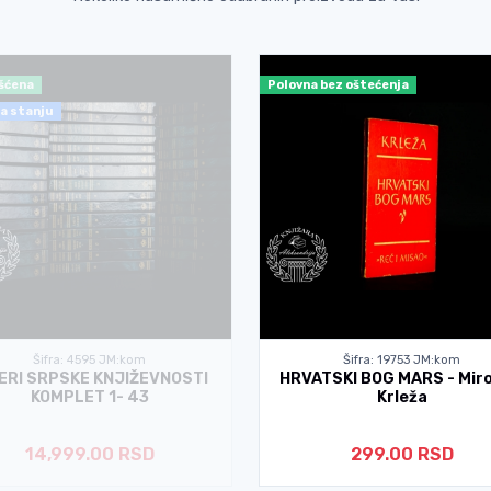
šćena
Polovna bez oštećenja
a stanju
Šifra: 4595 JM:kom
Šifra: 19753 JM:kom
ERI SRPSKE KNJIŽEVNOSTI
HRVATSKI BOG MARS - Miro
KOMPLET 1- 43
Krleža
14,999.00 RSD
299.00 RSD