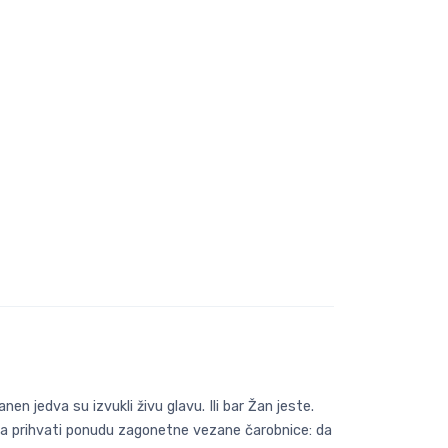
n jedva su izvukli živu glavu. Ili bar Žan jeste.
a da prihvati ponudu zagonetne vezane čarobnice: da