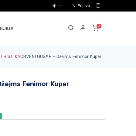
Prijava
NJIGA
TRISTIKA
CRVENI GUSAR - Džejms Fenimor Kuper
Džejms Fenimor Kuper
a