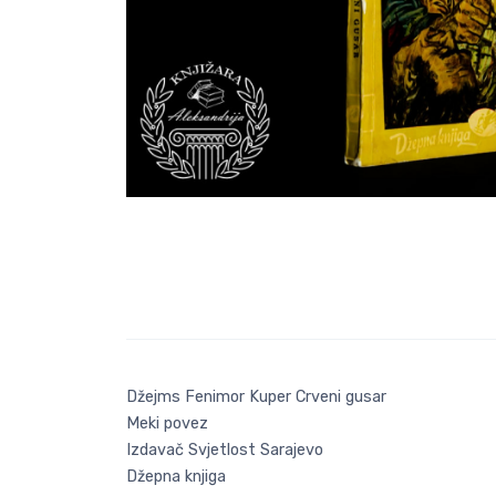
Džejms Fenimor Kuper Crveni gusar
Meki povez
Izdavač Svjetlost Sarajevo
Džepna knjiga