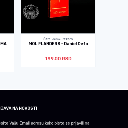
Šifra: 3643 JM:kom
Ši
IMA
MOL FLANDERS - Daniel Defo
VENČAN
199.00 RSD
IJAVA NA NOVOSTI
site Vašu Email adresu kako biste se prijavili na