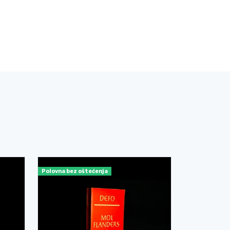
Polovna bez oštećenja
Polovna bez o