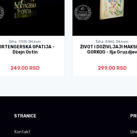
Šifra: 17515 JM:kom
Šifra: 8940 JM:kom
ORTENGERSKA OPATIJA -
ŽIVOT I DOŽIVLJAJI MAKS
Džejn Ostin
GORKOG - Ilja Gruzdjev
249.00 RSD
299.00 RSD
STRANICE
PR
Kontakt
Une