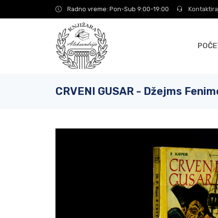
Radno vreme: Pon-Sub 9:00-19:00
Kontaktira
POČE
CRVENI GUSAR - Džejms Fenim