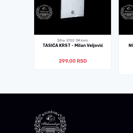
kom
Šifra: 5720 JM:kom
mir Šoškić
TASIĆA KRST - Milan Veljović
N
D
299.00 RSD