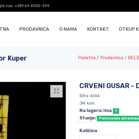
jte nas: +381 69 4900-399
TNA
PRODAVNICA
O NAMA
KONTAKT
OTKUP K
or Kuper
Početna
/
Prodavnica
/
BELE
CRVENI GUSAR - 
Šifra: 4244
JM: kom
Na lageru: Ima
1
Stanje:
Polovna bez oštećenj
Količina