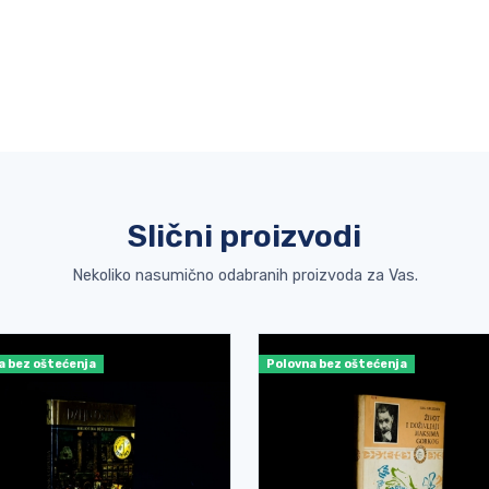
Slični proizvodi
Nekoliko nasumično odabranih proizvoda za Vas.
a bez oštećenja
Polovna bez oštećenja