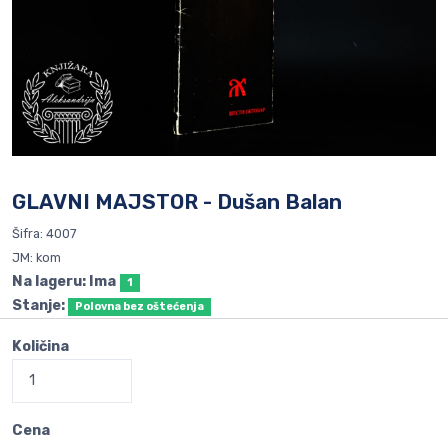
GLAVNI MAJSTOR - Dušan Balan
Šifra: 4007
JM: kom
Na lageru: Ima
1
Stanje:
Polovna bez oštećenja
Količina
Cena