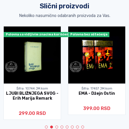
Slični proizvodi
Nekoliko nasumično odabranih proizvoda za Vas.
Polovna sa vidljivim znacima korišćenja
Polovna bez oštećenja
Šifra: 10744 JM:kom
Šifra: 17457 JM:kom
LJUBI BLIŽNJEGA SVOG -
EMA - Džejn Ostin
Erih Marija Remark
399.00 RSD
299.00 RSD