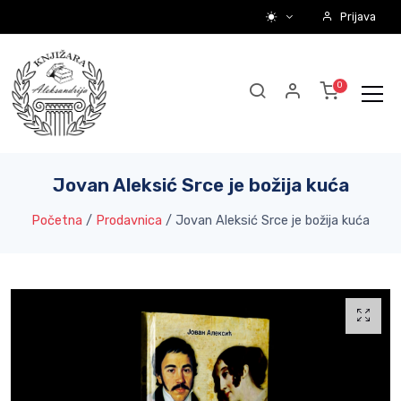
Prijava
Jovan Aleksić Srce je božija kuća
Početna
/
Prodavnica
/
Jovan Aleksić Srce je božija kuća