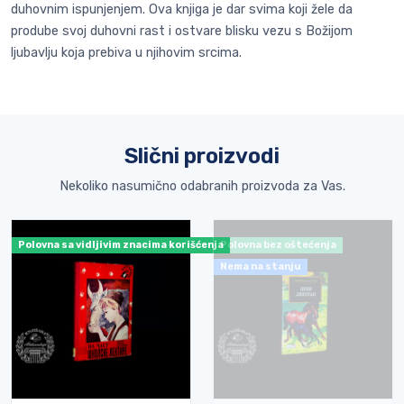
duhovnim ispunjenjem. Ova knjiga je dar svima koji žele da
prodube svoj duhovni rast i ostvare blisku vezu s Božijom
ljubavlju koja prebiva u njihovim srcima.
Slični proizvodi
Nekoliko nasumično odabranih proizvoda za Vas.
Polovna sa vidljivim znacima korišćenja
Polovna bez oštećenja
Nema na stanju