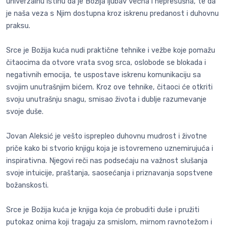
univerzalnu istinu da je Božija ljubav večna i nepresušna, te da
je naša veza s Njim dostupna kroz iskrenu predanost i duhovnu
praksu.
Srce je Božija kuća nudi praktične tehnike i vežbe koje pomažu
čitaocima da otvore vrata svog srca, oslobode se blokada i
negativnih emocija, te uspostave iskrenu komunikaciju sa
svojim unutrašnjim bićem. Kroz ove tehnike, čitaoci će otkriti
svoju unutrašnju snagu, smisao života i dublje razumevanje
svoje duše.
Jovan Aleksić je vešto isprepleo duhovnu mudrost i životne
priče kako bi stvorio knjigu koja je istovremeno uznemirujuća i
inspirativna. Njegovi reči nas podsećaju na važnost slušanja
svoje intuicije, praštanja, saosećanja i priznavanja sopstvene
božanskosti.
Srce je Božija kuća je knjiga koja će probuditi duše i pružiti
putokaz onima koji tragaju za smislom, mirnom ravnotežom i