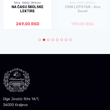
Šifra: 13460 JM:kom
Šifra: 8691 JM:kom
NA ČASU ŠKOLSKE
CRNI LEPOTAN - Ana
LEKTIRE
Sevel
249.00 RSD
199.00 RSD
Olge Jovičić Rite 14/1,
36000 Kraljevo