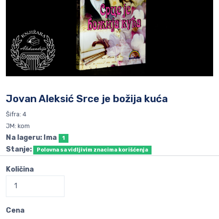
Jovan Aleksić Srce je božija kuća
Šifra: 4
JM: kom
Na lageru: Ima
1
Stanje:
Polovna sa vidljivim znacima korišćenja
Količina
Cena