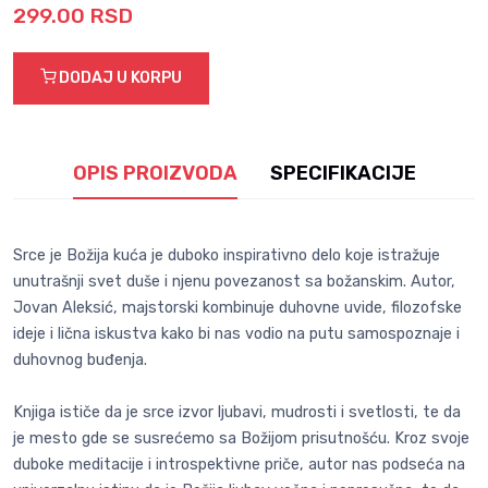
299.00 RSD
DODAJ U KORPU
OPIS PROIZVODA
SPECIFIKACIJE
Srce je Božija kuća je duboko inspirativno delo koje istražuje
unutrašnji svet duše i njenu povezanost sa božanskim. Autor,
Jovan Aleksić, majstorski kombinuje duhovne uvide, filozofske
ideje i lična iskustva kako bi nas vodio na putu samospoznaje i
duhovnog buđenja.
Knjiga ističe da je srce izvor ljubavi, mudrosti i svetlosti, te da
je mesto gde se susrećemo sa Božijom prisutnošću. Kroz svoje
duboke meditacije i introspektivne priče, autor nas podseća na