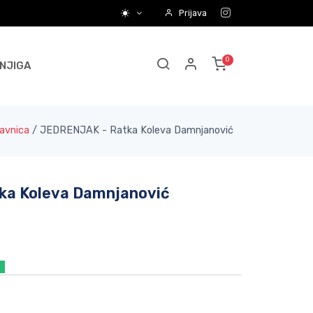
Prijava
NJIGA
avnica
/
JEDRENJAK - Ratka Koleva Damnjanović
ka Koleva Damnjanović
a