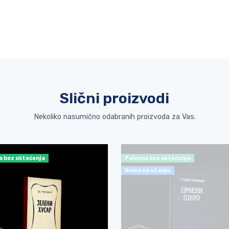
Slični proizvodi
Nekoliko nasumično odabranih proizvoda za Vas.
a bez oštećenja
Polovna bez oštećenja
Nema na stanju