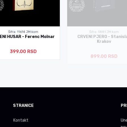
Šifra: 11614 JM:kom
Šifra: 5881 JM:kom
ENI HUSAR - Ferenc Molnar
CRVENI PJERO - Stanisl
Krakov
399.00 RSD
899.00 RSD
STRANICE
PR
Kontakt
Une