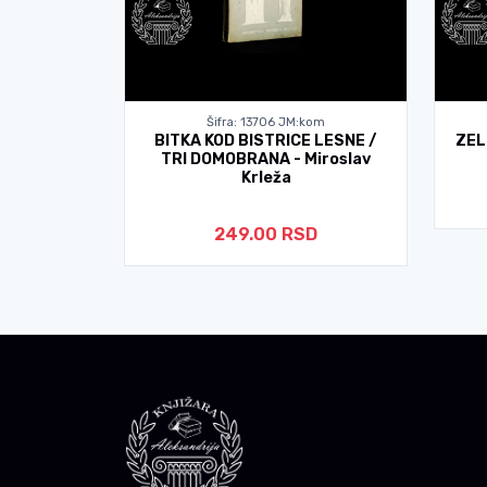
om
Šifra: 13706 JM:kom
ET 1 - 19
BITKA KOD BISTRICE LESNE /
ZEL
TRI DOMOBRANA - Miroslav
Krleža
SD
249.00 RSD