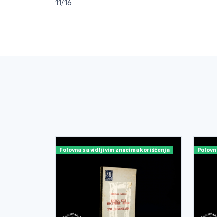
11/16
Polovna sa vidljivim znacima korišćenja
Polovn