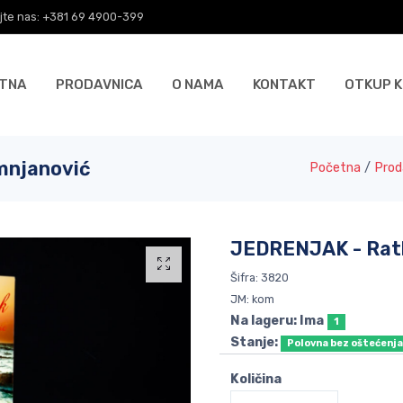
jte nas: +381 69 4900-399
TNA
PRODAVNICA
O NAMA
KONTAKT
OTKUP K
mnjanović
Početna
/
Prod
JEDRENJAK - Rat
Šifra: 3820
JM: kom
Na lageru: Ima
1
Stanje:
Polovna bez oštećenj
Količina