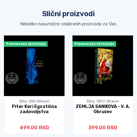
Slični proizvodi
Nekoliko nasumično odabranih proizvoda za Vas.
Polovna bez oštećenja
Polovna bez oštećenja
Šifra: 289 JM:kom
Šifra: 13177 JM:kom
Piter Keri Egzotična
ZEMLJA SANIKOVA - V. A.
zadovoljstva
Obručev
499.00 RSD
399.00 RSD