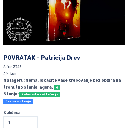
POVRATAK - Patricija Drev
Šifra: 3745
JM: kom
Na lageru: Nema. Iskažite vaše trebovanje bez obzira na
trenutno stanje lagera.
0
Stanje:
Polovna bez oštećenja
Nema na stanju
Količina