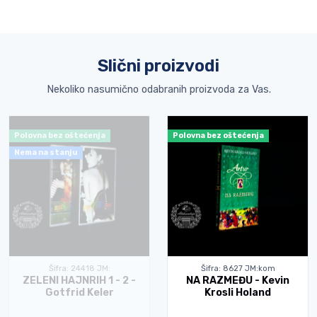
Slični proizvodi
Nekoliko nasumično odabranih proizvoda za Vas.
Polovna bez oštećenja
Polovna bez oštećenja
Nema na stanju
Šifra: 24418 JM:
Šifra: 8627 JM:kom
ZELENI HAJNRIH 1 - 2 -
NA RAZMEĐU - Kevin
Gotfrid Keler
Krosli Holand