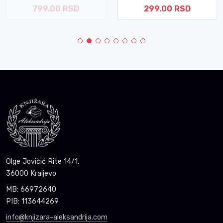
799.00 RSD
299.00 RSD
Olge Jovičić Rite 14/1,
36000 Kraljevo
MB: 66972640
PIB: 113644269
info@knjizara-aleksandrija.com