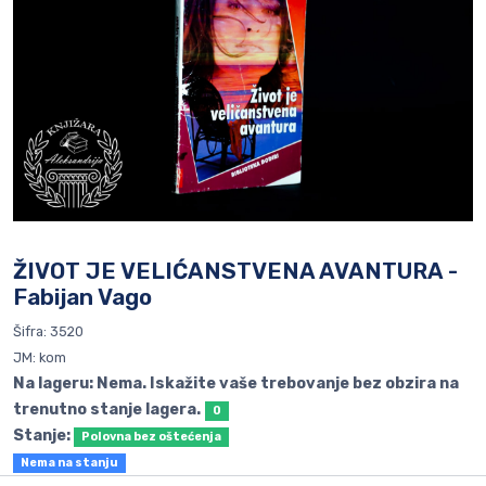
ŽIVOT JE VELIĆANSTVENA AVANTURA -
Fabijan Vago
Šifra: 3520
JM: kom
Na lageru: Nema. Iskažite vaše trebovanje bez obzira na
trenutno stanje lagera.
0
Stanje:
Polovna bez oštećenja
Nema na stanju