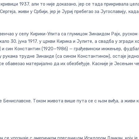
кривици 1937. али то није доказано, јер се тада прикривала це
ергеја, живи у Србији, јер је Јуриј пребегао за Југославију, кад
е и венчао у селу Кирики-Улита са глумицом Зинаидом Рајх, рус
ло 30. јуна 1917. у цркви Кирика и Јулите, а свадба у згради 
] и син Константин (1920—1986) — грађевински инжењер, фудбалс
 рукама трудне Зинаиде (са сином Константином), остаје једно
се обавезао материјално да их обезбеђује. Касније је Јесењин че
е Бениславске. Током живота више пута се с њом виђа, а живи 
њин се упознаје с америчком плесачицом Исидором Данкан, коју је