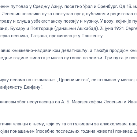
иним путовао у Средњу Азију, посетио Урал и Оренбург. Од 13. ма
је Јесењин неколико пута наступао пред публиком и рецитовао п
аду и слуша узбекистанску поезију и музику. У возу, којим је пу
нд, Бухару и Полторацк (данашњи Ашхабад). 3. јуна 1921. Сергеј 
ерка песника, Татјана, проживела је у Ташкенту.
авио књижевно-издавачком делатношћу, а такође продајом књиг
едње године живота је много путовао по земљи. Три пута је посе
бирку песама на штампање. „Црвени исток“, се штампао у месној ш
ванђелисту Демјану“.
инизам због несугласица са А. Б. Маријенхофом. Јесењин и Иван
итички чланци о њему, који су га оптуживали за алкохолизам, ва
својим понашањем (посебно последњих година живота) понекад д