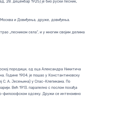
, 28. децембар 1925) је био руски песник,
а Москва и Довиђења, друже, довиђења.
атрао „песником села“, и у многим својим делима
сеоској породици, од оца Александра Никитича
на. Године 1904. је пошао у Константиновску
ј С. А. Јесењина) у Спас-Клепикама. По
арији. Већ 1913. паралелно с послом похађа
ко-филозофском одсеку. Дружи се интензивно