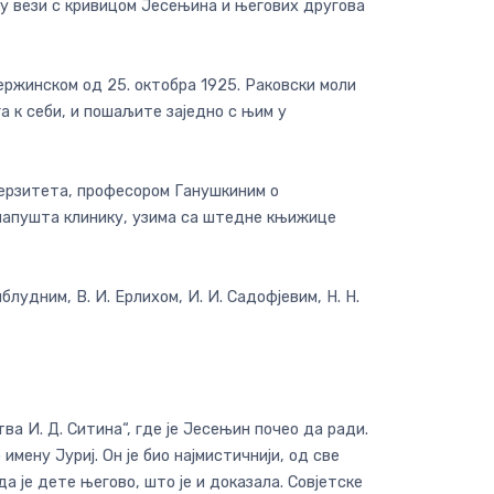
, у вези с кривицом Јесењина и његових другова
ержинском од 25. октобра 1925. Раковски моли
а к себи, и пошаљите заједно с њим у
верзитета, професором Ганушкиним о
н напушта клинику, узима са штедне књижице
удним, В. И. Ерлихом, И. И. Садофјевим, Н. Н.
ва И. Д. Ситина“, где је Јесењин почео да ради.
имену Јуриј. Он је био најмистичнији, од све
а је дете његово, што је и доказала. Совјетске