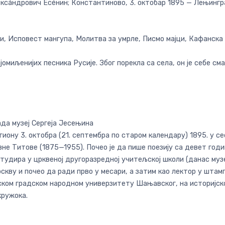
ксáндрович Есéнин; Константиново, 3. октобар 1895 — Лењинград
ши, Исповест мангупа, Молитва за умрле, Писмо мајци, Кафанск
јомиљенијих песника Русије. Због порекла са села, он је себе см
да музеј Сергеја Јесењина
гиону 3. октобра (21. септембра по старом календару) 1895. у 
вне Титове (1875—1955). Почео је да пише поезију са девет годи
студира у црквеној другоразредној учитељској школи (данас музе
оскву и почео да ради прво у месари, а затим као лектор у штамп
ском градском народном универзитету Шањавског, на историјс
кружока.