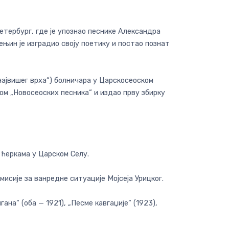
Петербург, где је упознао песнике Александра
сењин је изградио своју поетику и постао познат
 највишег врха“) болничара у Царскосеоском
ом „Новосеоских песника“ и издао прву збирку
 ћеркама у Царском Селу.
исије за ванредне ситуације Мојсеја Урицког.
на“ (оба — 1921), „Песме кавгаџије“ (1923),