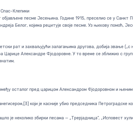
у Спас-Клепики
ут објављене песме Јесењина. Године 1915, преселио се у Санкт 
Андреја Белог, којима рецитује своје песме. Уз њихову помоћ, Је
светски рат и захваљујући залагањима другова, добија звање („с
а Царице Александре Фјодоровне. У то време се зближио с груп
ознатим.
између осталог пред царицом Александром Фјодоровном и њеним
егисером,[3] који је касније убио председника Петроградске ком
о је неколико збирки песама — „Трерјадница“, „Исповест хулига