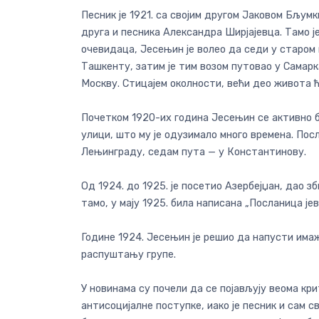
Песник је 1921. са својим другом Јаковом Бљумк
друга и песника Александра Ширјајевца. Тамо 
очевидаца, Јесењин је волео да седи у старом гр
Ташкенту, затим је тим возом путовао у Самарка
Москву. Стицајем околности, већи део живота ћ
Почетком 1920-их година Јесењин се активно б
улици, што му је одузимало много времена. Посл
Лењинграду, седам пута — у Константинову.
Од 1924. до 1925. је посетио Азербејџан, дао з
тамо, у мају 1925. била написана „Посланица је
Године 1924. Јесењин је решио да напусти имаж
распуштању групе.
У новинама су почели да се појављују веома кр
антисоцијалне поступке, иако је песник и сам 