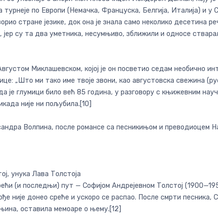
 турнеје по Европи (Немачка, Француска, Белгија, Италија) и у С
ворио стране језике, док она је знала само неколико десетина реч
јер су та два уметника, несумњиво, зближили и односе стварал
Августом Миклашевском, којој је он посветио седам необично ин
це: „Што ми тако име твоје звони, као августовска свежина (ру
ада је глумици било већ 85 година, у разговору с књижевним науч
када није ни пољубила.[10]
ександра Волпина, после романсе са песникињом и преводиоцем 
ој, унука Лава Толстоја
ећи (и последњи) пут — Софијом Андрејевном Толстој (1900—1957)
ође није донео среће и ускоро се распао. После смрти песника, 
њина, оставила мемоаре о њему.[12]