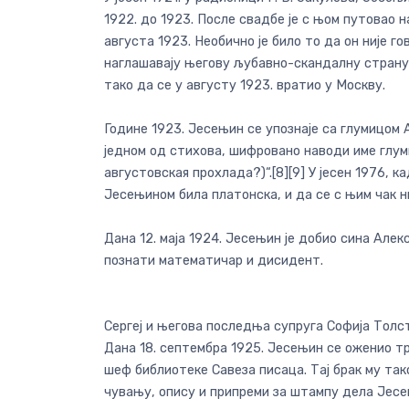
1922. до 1923. После свадбе је с њом путовао на
августа 1923. Необично је било то да он није го
наглашавају његову љубавно-скандалну страну, 
тако да се у августу 1923. вратио у Москву.
Године 1923. Јесењин се упознаје са глумицом 
једном од стихова, шифровано наводи име глуми
августовская прохлада?)“.[8][9] У јесен 1976, к
Јесењином била платонска, и да се с њим чак ни
Дана 12. маја 1924. Јесењин је добио сина Ал
познати математичар и дисидент.
Сергеј и његова последња супруга Софија Толст
Дана 18. септембра 1925. Јесењин се оженио тр
шеф библиотеке Савеза писаца. Тај брак му так
чувању, опису и припреми за штампу дела Јесе