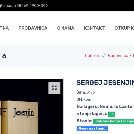
jte nas: +381 69 4900-399
TNA
PRODAVNICA
O NAMA
KONTAKT
OTKUP K
 6
Početna
/
Prodavnica
/
SERGEJ JESENJIN
Šifra: 3173
JM: kom
Na lageru: Nema. Iskažite
stanje lagera.
0
Stanje:
Polovna bez oštećenj
Nema na stanju