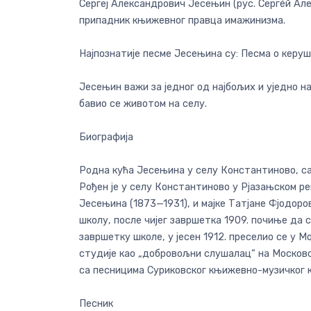
Сергеј Александрович Јесењин (рус. Сергéй Але
припадник књижевног правца имажинизма.
Најпознатије песме Јесењина су: Песма о керу
Јесењин важи за једног од најбољих и уједно на
бавио се животом на селу.
Биографија
Родна кућа Јесењина у селу Константиново, са
Рођен је у селу Константиново у Рјазањском ре
Јесењина (1873—1931), и мајке Татјане Фјодоро
школу, после чијег завршетка 1909. почиње да 
завршетку школе, у јесен 1912. преселио се у М
студије као „добровољни слушалац“ на Москов
са песницима Суриковског књижевно-музичког 
Песник