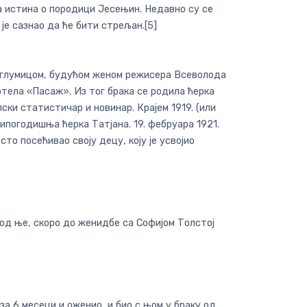
ла истина о породици Јесењин. Недавно су се
а је сазнао да ће бити стрељан.[5]
ком глумицом, будућом женом режисера Всеволода
хотела «Пасаж». Из тог брака се родила ћерка
ки статистичар и новинар. Крајем 1919. (или
ипогодишња ћерка Татјана. 19. фебруара 1921.
сто посећивао своју децу, коју је усвојио
код ње, скоро до женидбе са Софијом Толстој
 за 6 месеци и оженио, и био с њом у браку од