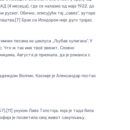
АД (4 месеца), где се налазио од маја 1922. до
и руског. Обично, описујући тај „савез“, аутори
аштва.[7] Брак са Исидором није дуго трајао,
тимних песама из циклуса „Љубав хулигана“. У
с. Что ж так имя твоё звенит, Словно
ницима, Августа је признала, да је романса с
Надеждом Волпин. Касније је Александар постао
,[11] унуком Лава Толстоја, која је тада била
Софија је посветила свој живот сакупљању,