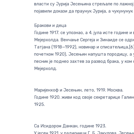
власти су Јурија Јесењина стрељале по лажној 
појавили докази да праунук Јурија, а чукунунук С
Бракови и деца
Године 1917. се упознао, а 4. јула исте годин
Мејерхолда. Венчање Сергеја и Зинаиде се одржа
Татјана (1918—1992), новинар и списатељица,[6
почетком 1920), Јесењин напушта породицу, а у
песник је поднео захтев за развод брака, у ком 
Мејерхолд.
Маријенхоф и Јесењин, лето, 1919. Москва.
Године 1920. живи код своје секретарице Галин
1925.
Са Исидором Данкан, године 1923.
У јесен 1921. у радионици Г. Б. Јакулова, Јесе