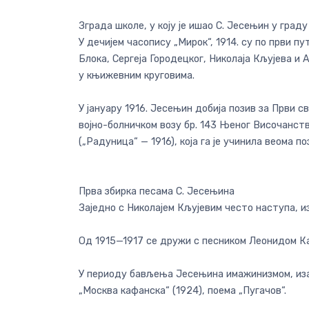
Зграда школе, у коју је ишао С. Јесењин у град
У дечијем часопису „Мирок“, 1914. су по први п
Блока, Сергеја Городецког, Николаја Кљујева и 
у књижевним круговима.
У јануару 1916. Јесењин добија позив за Први 
војно-болничком возу бр. 143 Њеног Височанств
(„Радуница“ — 1916), која га је учинила веома п
Прва збирка песама С. Јесењина
Заједно с Николајем Кљујевим често наступа, 
Од 1915—1917 се дружи с песником Леонидом Кан
У периоду бављења Јесењина имажинизмом, изашл
„Москва кафанска“ (1924), поема „Пугачов“.