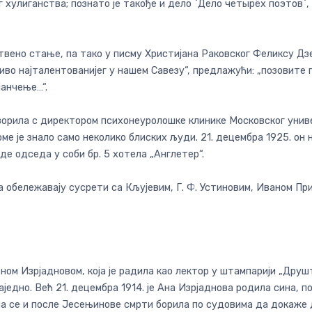
г хулиганства; познато је такође и дело `Дело четырёх поэтов`
твено стање, па тако у писму Христијана Раковског Феликсу Дз
во најталентованијег у нашем Савезу“, предлажући: „позовите г
јанчење…“.
оворила с директором психонеуролошке клинике Московског уни
оме је знало само неколико блиских људи. 21. децембра 1925. о
де одседа у соби бр. 5 хотела „Англетер“.
ележавају сусрети са Кљујевим, Г. Ф. Устиновим, Иваном Прибл
вном Изрјадновом, која је радила као лектор у штампарији „Друшт
едно. Већ 21. децембра 1914. је Ана Изрјаднова родила сина, по 
на се и после Јесењинове смрти борила по судовима да докаже д