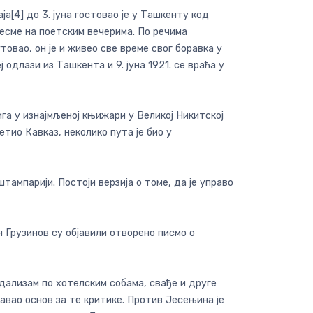
ја[4] до 3. јуна гостовао је у Ташкенту код
есме на поетским вечерима. По речима
товао, он је и живео све време свог боравка у
одлази из Ташкента и 9. јуна 1921. се враћа у
а у изнајмљеној књижари у Великој Никитској
тио Кавказ, неколико пута је био у
тампарији. Постоји верзија о томе, да је управо
 Грузинов су објавили отворено писмо о
ндализам по хотелским собама, свађе и друге
авао основ за те критике. Против Јесењина је