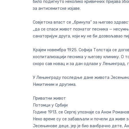
било подигнуто неколико кривичних пријава збо
за антисемитске изјаве.
Совјетска власт се „бринула“ за његово здравс
„да се спаси живот познатог песника — несумњи
санаторијум друга, који му не би дозвољавао пи
Крајем новембра 1925. Софија Толстаја се дог
хоспитализацији песника у његову клинику. О т
скоро сав новац и за дан одлази у Лењинград, г
У Лењинграду последње дане живота Јесењина об
Никитиним и другима.
Приватни живот
Потомци у Србији
Године 1913. се Сергеј упознаје са Аном Романо
Неко време су се забављали и почели да живе зај
Јесењинове деце, јер је био ванбрачно дете, А