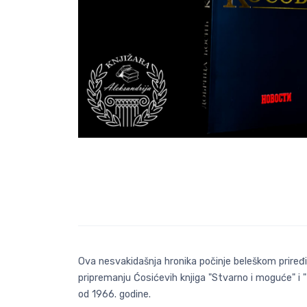
Ova nesvakidašnja hronika počinje beleškom priređi
pripremanju Ćosićevih knjiga "Stvarno i moguće" i "
od 1966. godine.