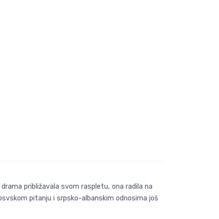
 drama približavala svom raspletu, ona radila na
o kosvskom pitanju i srpsko-albanskim odnosima još