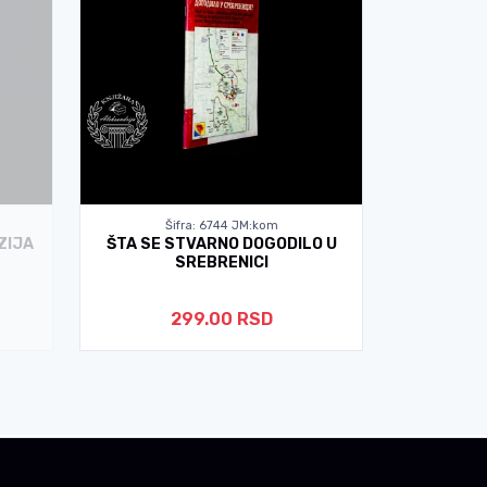
Šifra: 6744 JM:kom
Š
ZIJA
ŠTA SE STVARNO DOGODILO U
SREBRENI
SREBRENICI
299.00 RSD