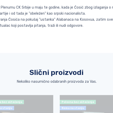
 Plenumu CK Srbije u maju te godine, kada je Ćosić zbog izlaganja o
tije i od tada je "obeležen" kao srpski nacionalista.
anja Ćosića na pokušaj "ustanka" Alabanaca na Kosovua, zatim sve g
alac koji postavlja pitanja, traži ili nudi odgovore.
Slični proizvodi
Nekoliko nasumično odabranih proizvoda za Vas.
a bez oštećenja
Polovna bez oštećenja
a stanju
Nema na stanju