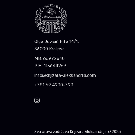
Olge Jovičić Rite 14/1,
36000 Kraljevo
MB: 66972640
PIB: 113644269
info@knjizara-aleksandrija.com
+381 69 4900-399
Sva prava zadržava
Knjižara Aleksandrija
© 2023