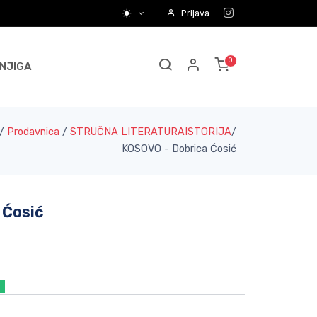
Prijava
NJIGA
/
Prodavnica
/
STRUČNA LITERATURA
ISTORIJA
/
KOSOVO - Dobrica Ćosić
 Ćosić
a