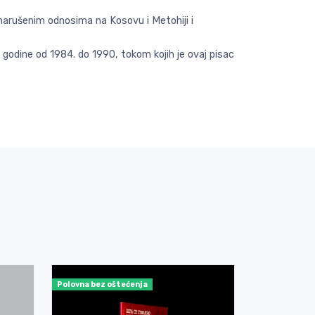
 narušenim odnosima na Kosovu i Metohiji i
odine od 1984. do 1990, tokom kojih je ovaj pisac
Polovna bez oštećenja
Nekorišćena