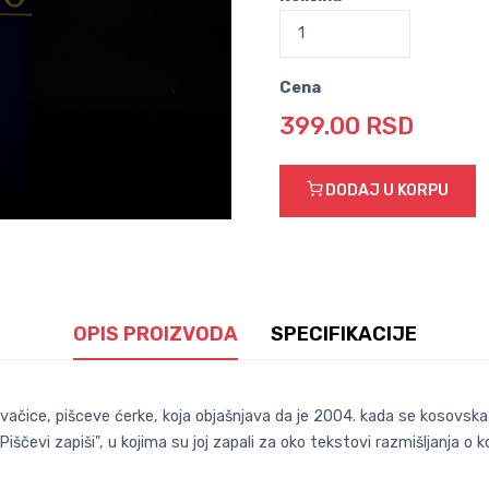
Cena
399.00 RSD
DODAJ U KORPU
OPIS PROIZVODA
SPECIFIKACIJE
vačice, pišceve ćerke, koja objašnjava da je 2004. kada se kosovska
Piščevi zapiši", u kojima su joj zapali za oko tekstovi razmišljanja 