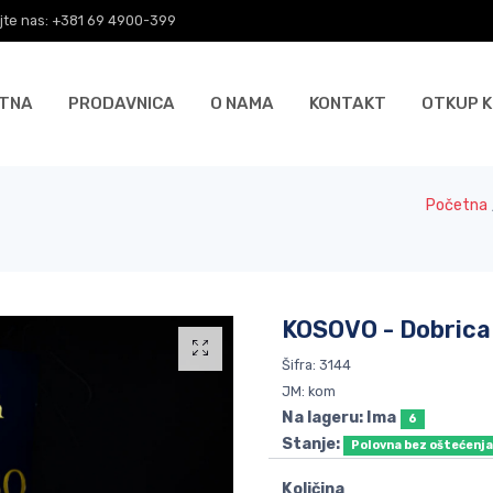
jte nas: +381 69 4900-399
TNA
PRODAVNICA
O NAMA
KONTAKT
OTKUP K
Početna
KOSOVO - Dobrica
Šifra: 3144
JM: kom
Na lageru: Ima
6
Stanje:
Polovna bez oštećenj
Količina