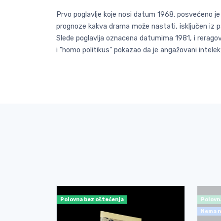
Prvo poglavlje koje nosi datum 1968. posvećeno je
prognoze kakva drama može nastati, isključen iz par
Slede poglavlja oznacena datumima 1981, i reragov
i "homo politikus" pokazao da je angažovani intelektu
Polovna bez oštećenja
Polovn
Nema n