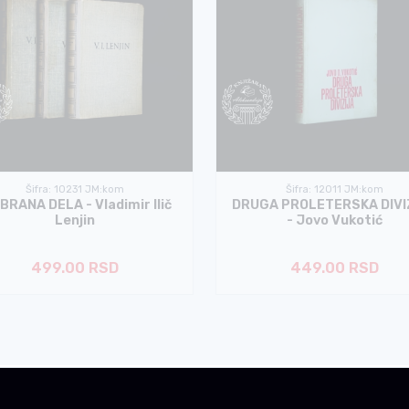
Šifra: 10231 JM:kom
Šifra: 12011 JM:kom
BRANA DELA - Vladimir Ilič
DRUGA PROLETERSKA DIVI
Lenjin
- Jovo Vukotić
499.00 RSD
449.00 RSD