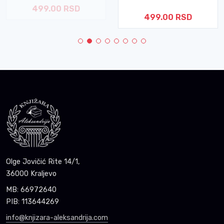
499.00 RSD
499.00 RSD
Olge Jovičić Rite 14/1,
36000 Kraljevo
MB: 66972640
PIB: 113644269
info@knjizara-aleksandrija.com