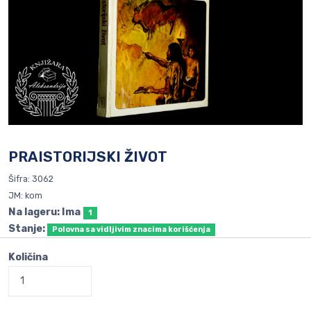
PRAISTORIJSKI ŽIVOT
Šifra: 3062
JM: kom
Na lageru: Ima
1
Stanje:
Polovna sa vidljivim znacima korišćenja
Količina