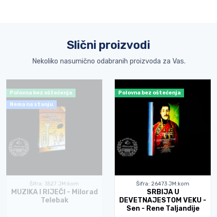
Slični proizvodi
Nekoliko nasumično odabranih proizvoda za Vas.
Polovna bez oštećenja
Polovna bez oštećenja
Nema na stanju
Šifra: 3527 JM:kom
Šifra: 26473 JM:kom
MUZIKA I RIJEČI - Milorad
SRBIJA U
Telebak
DEVETNAJESTOM VEKU -
Sen - Rene Taljandije