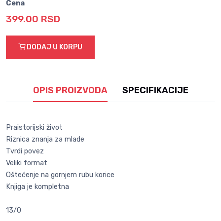
Cena
399.00 RSD
DODAJ U KORPU
OPIS PROIZVODA
SPECIFIKACIJE
Praistorijski život
Riznica znanja za mlade
Tvrdi povez
Veliki format
Oštećenje na gornjem rubu korice
Knjiga je kompletna
13/0