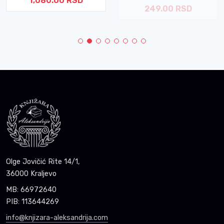
1,080.00 RSD
249.00 RSD
Olge Jovičić Rite 14/1,
36000 Kraljevo
MB: 66972640
PIB: 113644269
info@knjizara-aleksandrija.com