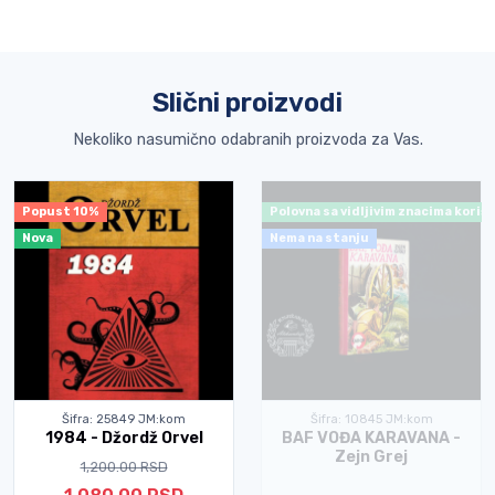
Slični proizvodi
Nekoliko nasumično odabranih proizvoda za Vas.
Popust 10%
Polovna sa vidljivim znacima koriš
Nova
Nema na stanju
Šifra: 25849 JM:kom
Šifra: 10845 JM:kom
1984 - Džordž Orvel
BAF VOĐA KARAVANA -
Zejn Grej
1,200.00 RSD