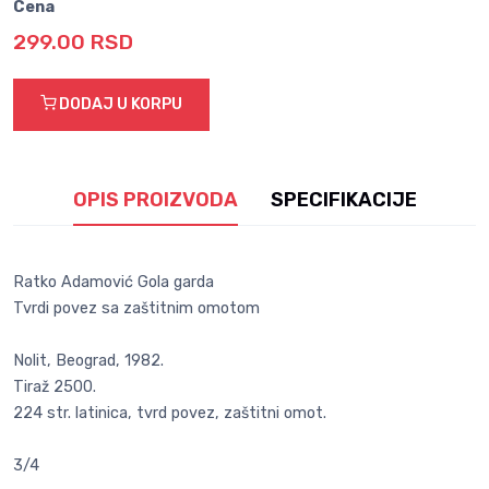
Cena
299.00 RSD
DODAJ U KORPU
OPIS PROIZVODA
SPECIFIKACIJE
Ratko Adamović Gola garda
Tvrdi povez sa zaštitnim omotom
Nolit, Beograd, 1982.
Tiraž 2500.
224 str. latinica, tvrd povez, zaštitni omot.
3/4