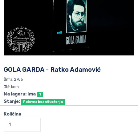
GOLA GARDA - Ratko Adamović
Šifra: 2786
JM: kom
Na lageru: Ima
1
Stanje:
Polovna bez oštećenja
Količina