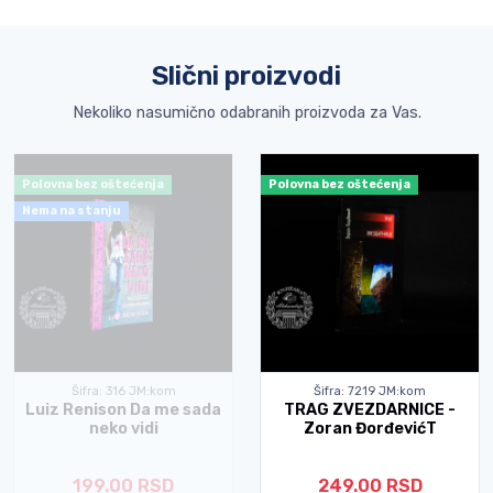
Slični proizvodi
Nekoliko nasumično odabranih proizvoda za Vas.
Polovna bez oštećenja
Polovna bez oštećenja
Nema na stanju
Šifra: 316 JM:kom
Šifra: 7219 JM:kom
Luiz Renison Da me sada
TRAG ZVEZDARNICE -
neko vidi
Zoran ĐorđevićT
199.00 RSD
249.00 RSD