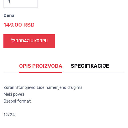
Cena
149.00 RSD
DODAJ U KORPU
OPIS PROIZVODA
SPECIFIKACIJE
Zoran Stanojević Lice namenjeno drugima
Meki povez
Džepni format
12/24