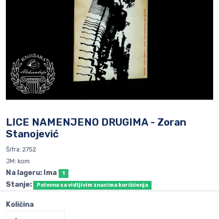
LICE NAMENJENO DRUGIMA - Zoran
Stanojević
Šifra: 2752
JM: kom
Na lageru: Ima
1
Stanje:
Polovna sa vidljivim znacima korišćenja
Količina