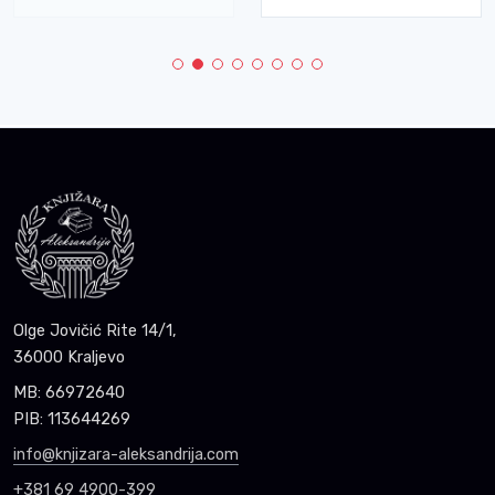
Olge Jovičić Rite 14/1,
36000 Kraljevo
MB: 66972640
PIB: 113644269
info@knjizara-aleksandrija.com
+381 69 4900-399