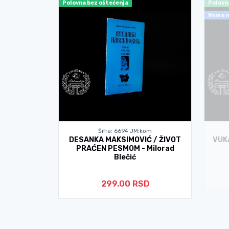
Polovna bez oštećenja
Polovn
Nema n
kom
Šifra: 6694 JM:kom
T ŽORŽ
DESANKA MAKSIMOVIĆ / ŽIVOT
VUK
 Moroa
PRAĆEN PESMOM - Milorad
Blečić
D
299.00 RSD