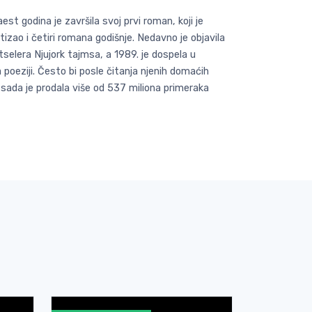
est godina je završila svoj prvi roman, koji je
izao i četiri romana godišnje. Nedavno je objavila
tselera Njujork tajmsa, a 1989. je dospela u
a poeziji. Često bi posle čitanja njenih domaćih
 sada je prodala više od 537 miliona primeraka