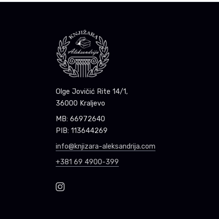
Olge Jovičić Rite 14/1,
36000 Kraljevo
MB: 66972640
PIB: 113644269
info@knjizara-aleksandrija.com
+381 69 4900-399