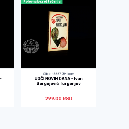
Polovna bez oštećenja
Polovna bez o
Šifra: 15667 JM:kom
Ši
-
UOČI NOVIH DANA - Ivan
PESME - F
Sergejevič Turgenjev
299.00 RSD