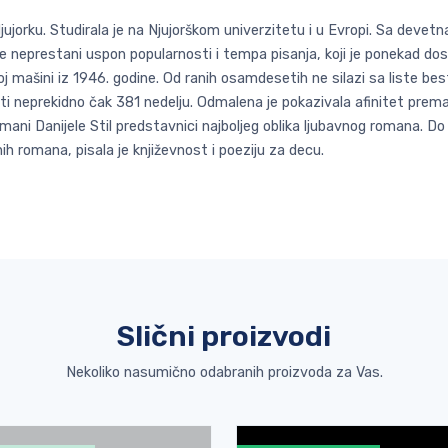
jujorku. Studirala je na Njujorškom univerzitetu i u Evropi. Sa devetna
 neprestani uspon popularnosti i tempa pisanja, koji je ponekad dost
oj mašini iz 1946. godine. Od ranih osamdesetih ne silazi sa liste bes
listi neprekidno čak 381 nedelju. Odmalena je pokazivala afinitet prem
ni Danijele Stil predstavnici najboljeg oblika ljubavnog romana. Do
ih romana, pisala je književnost i poeziju za decu.
Slični proizvodi
Nekoliko nasumično odabranih proizvoda za Vas.