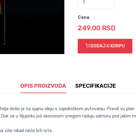
Cena
249.00 RSD
DODAJ U KORPU
OPIS PROIZVODA
SPECIFIKACIJE
elja došlo je na sjajnu ideju o zajedničkom putovanju. Pravili su pla
le. Dok se u Njujorku još okovonom snegom raduju odmoru pod jakim 
na više nikad neće biti ista…