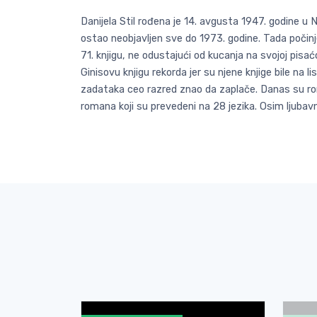
Danijela Stil rođena je 14. avgusta 1947. godine u N
ostao neobjavljen sve do 1973. godine. Tada počinje
71. knjigu, ne odustajući od kucanja na svojoj pisać
Ginisovu knjigu rekorda jer su njene knjige bile na 
zadataka ceo razred znao da zaplače. Danas su roma
romana koji su prevedeni na 28 jezika. Osim ljubavn