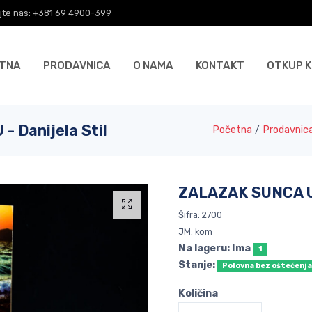
jte nas: +381 69 4900-399
TNA
PRODAVNICA
O NAMA
KONTAKT
OTKUP K
 Danijela Stil
Početna
/
Prodavnic
ZALAZAK SUNCA U 
Šifra: 2700
JM: kom
Na lageru: Ima
1
Stanje:
Polovna bez oštećenj
Količina