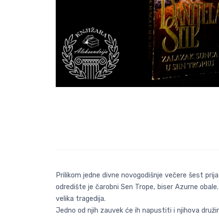
Prilikom jedne divne novogodišnje večere šest prijat
odredište je čarobni Sen Trope, biser Azurne oba
velika tragedija.
Jedno od njih zauvek će ih napustiti i njihova druži