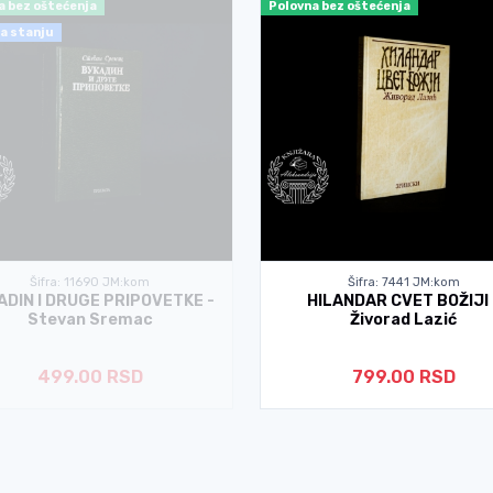
a bez oštećenja
Polovna bez oštećenja
a stanju
Šifra: 11690 JM:kom
Šifra: 7441 JM:kom
ADIN I DRUGE PRIPOVETKE -
HILANDAR CVET BOŽIJI 
Stevan Sremac
Živorad Lazić
499.00 RSD
799.00 RSD