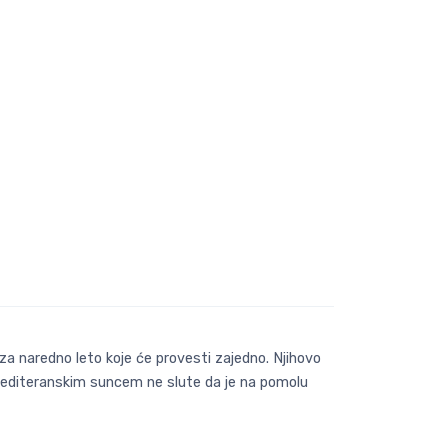
n za naredno leto koje će provesti zajedno. Njihovo
mediteranskim suncem ne slute da je na pomolu