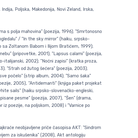
 Indija, Poljska, Makedonija, Novi Zeland, Irska,
Pisma s polja mahovina" (poezija, 1996); "Smrtonosno
 ogledalu" / "In the sky mirror" (haiku, srpsko-
dno sa Zoltanom Babom i Ilijom Bratićem, 1999);
 nebu" (pripovetke, 2001); "Lapsus calami" (poezija,
italijanski, 2002); "Noćni zapisi" (kratka proza,
3); "Strah od žutog šećera" (poezija, 2003);
e sve počelo" (strip album, 2004); "Samo šaka"
poezije, 2005), "Antidemanti" (knjiga paket projekat
white sails" (haiku srpsko-slovenačko-engleski,
apisane pesme" (poezija, 2007), "Šen" (drama,
 iz poezije, na poljskom, 2008) i "Varnice po
 najkraće neobjavljene priče časopisa AKT: "Sindrom
ijem za iskušenika" (2008), Akt antologiju