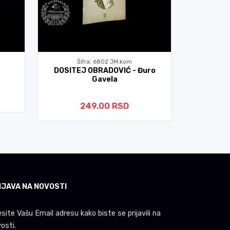
Šifra: 6802 JM:kom
Ši
DOSITEJ OBRADOVIĆ - Đuro
KRALJE
Gavela
249.00 RSD
IJAVA NA NOVOSTI
site Vašu Email adresu kako biste se prijavili na
osti.