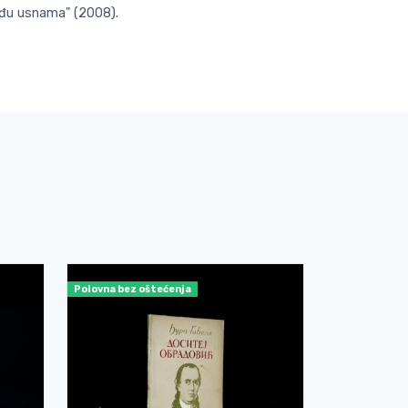
među usnama" (2008).
Polovna bez oštećenja
Polovna bez o