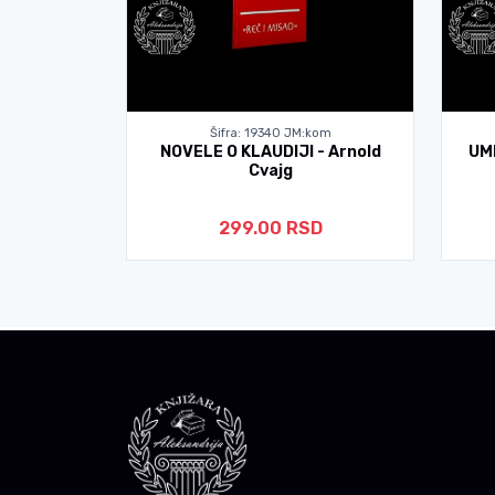
kom
Šifra: 19340 JM:kom
ela Stil
NOVELE O KLAUDIJI - Arnold
UM
Cvajg
D
299.00 RSD