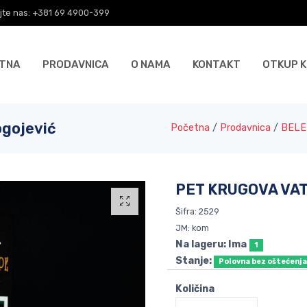
jte nas: +381 69 4900-399
TNA
PRODAVNICA
O NAMA
KONTAKT
OTKUP K
gojević
Početna
/
Prodavnica
/
BELE
PET KRUGOVA VATR
Šifra: 2529
JM: kom
Na lageru: Ima
1
Stanje:
Polovna bez oštećenj
Količina