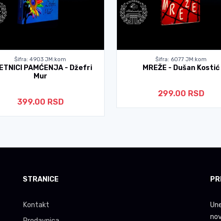
Šifra: 4903 JM:kom
Šifra: 6077 JM:kom
ETNICI PAMĆENJA - Džefri
MREŽE - Dušan Kostić
Mur
299.00 RSD
399.00 RSD
STRANICE
PR
Kontakt
Une
nov
Prodavnica