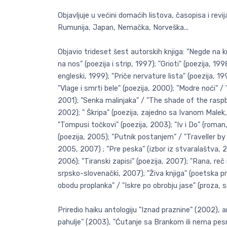
Objavljuje u većini domaćih listova, časopisa i revi
Rumunija, Japan, Nemačka, Norveška...
Objavio trideset šest autorskih knjiga: "Negde na k
na nos" (poezija i strip, 1997); "Grioti" (poezija, 19
engleski, 1999); "Priče nervature lista" (poezija, 
"Vlage i smrti bele" (poezija, 2000); "Modre noći" /
2001); "Senka malinjaka" / "The shade of the raspbe
2002); " Škripa" (poezija, zajedno sa Ivanom Malek
"Tompusi točkovi" (poezija, 2003); "Iv i Do" (roman
(poezija, 2005); "Putnik postanjem" / "Traveller by
2005, 2007) ; "Pre peska" (izbor iz stvaralaštva, 2
2006); "Tiranski zapisi" (poezija, 2007); "Rana, r
srpsko-slovenački, 2007); "Živa knjiga" (poetska p
obodu proplanka" / "Iskre po obrobju jase" (proza, 
Priredio haiku antologiju "Iznad praznine" (2002), 
pahulje" (2003), "Ćutanje sa Brankom ili nema pesm