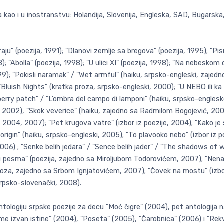
ja kao i u inostranstvu: Holandija, Slovenija, Engleska, SAD, Bugarska,
raju" (poezija, 1991); "Dlanovi zemlje sa bregova" (poezija, 1995); "
98); "Abolla" (poezija, 1998); "U ulici XI" (poezija, 1998); "Na nebeskom
1999); "Pokisli naramak" / "Wet armful" (haiku, srpsko-engleski, zaje
 "Bluish Nights" (kratka proza, srpsko-engleski, 2000); "U NEBO ili ka
rry patch" / "L’ombra del campo di lamponi" (haiku, srpsko-englesko-
, 2002), "Skok veverice" (haiku, zajedno sa Radmilom Bogojević, 200
, 2004, 2007); "Pet krugova vatre" (izbor iz poezije, 2004); "Kako j
 origin" (haiku, srpsko-engleski, 2005); "To plavooko nebo" (izbor iz 
006) ; "Senke belih jedara" / "Sence belih jader" / "The shadows of 
eč i pesma" (poezija, zajedno sa Miroljubom Todorovićem, 2007); "Nen
roza, zajedno sa Srbom Ignjatovićem, 2007); "Čovek na mostu" (izbor
srpsko-slovenački, 2008).
antologiju srpske poezije za decu "Moć čigre" (2004), pet antologija
e izvan istine" (2004), "Poseta" (2005), "Čarobnica" (2006) i "Rekv