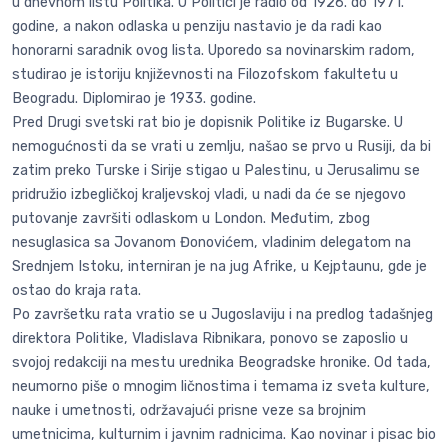
u dnevnom listu Politika. U Politici je radio od 1926. do 1971.
godine, a nakon odlaska u penziju nastavio je da radi kao
honorarni saradnik ovog lista. Uporedo sa novinarskim radom,
studirao je istoriju književnosti na Filozofskom fakultetu u
Beogradu. Diplomirao je 1933. godine.
Pred Drugi svetski rat bio je dopisnik Politike iz Bugarske. U
nemogućnosti da se vrati u zemlju, našao se prvo u Rusiji, da bi
zatim preko Turske i Sirije stigao u Palestinu, u Jerusalimu se
pridružio izbegličkoj kraljevskoj vladi, u nadi da će se njegovo
putovanje završiti odlaskom u London. Međutim, zbog
nesuglasica sa Jovanom Đonovićem, vladinim delegatom na
Srednjem Istoku, interniran je na jug Afrike, u Kejptaunu, gde je
ostao do kraja rata.
Po završetku rata vratio se u Jugoslaviju i na predlog tadašnjeg
direktora Politike, Vladislava Ribnikara, ponovo se zaposlio u
svojoj redakciji na mestu urednika Beogradske hronike. Od tada,
neumorno piše o mnogim ličnostima i temama iz sveta kulture,
nauke i umetnosti, održavajući prisne veze sa brojnim
umetnicima, kulturnim i javnim radnicima. Kao novinar i pisac bio