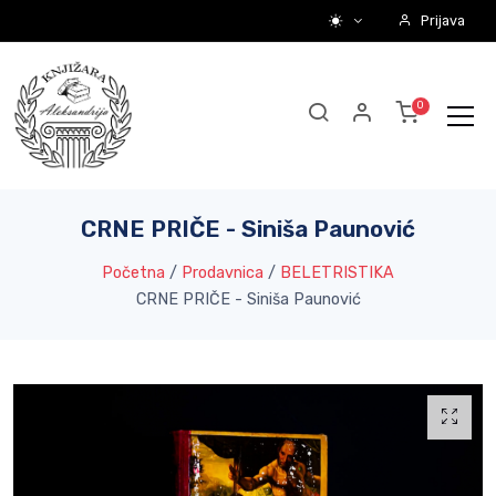
Prijava
CRNE PRIČE - Siniša Paunović
Početna
/
Prodavnica
/
BELETRISTIKA
CRNE PRIČE - Siniša Paunović