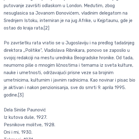
putovanje završiti odlaskom u London. Međutim, zbog
nesuglasica sa Jovanom Đonovićem, vladinim delegatom na
Srednjem Istoku, interniran je na jug Afrike, u Kejptaunu, gde je
ostao do kraja rata.[2]
Po završetku rata vratio se u Jugoslaviju i na predlog tadašnjeg
direktora „Politike“, Vladislava Ribnikara, ponovo se zaposlio u
svojoj redakciji na mestu urednika Beogradske hronike. Od tada,
neumorno piše o mnogim ličnostima i temama iz sveta kulture,
nauke i umetnosti, održavajući prisne veze sa brojnim
umetnicima, kulturnim i javnim radnicima. Kao novinar i pisac bio
je aktivan i nakon penzionisanja, sve do smrti 9. aprila 1995.
godine.[3]
Dela Siniše Paunović
Iz kutova duše, 1927.
Pesnikove molitve, 1928.
Oni i mi, 1930.