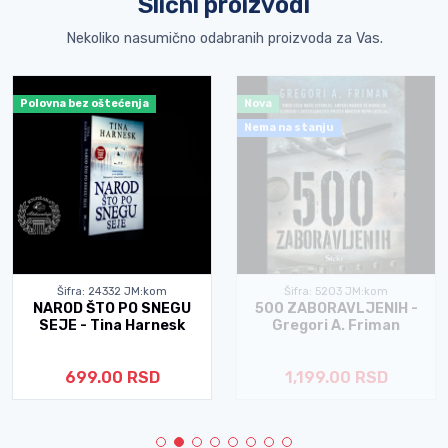
Slični proizvodi
Nekoliko nasumično odabranih proizvoda za Vas.
Polovna bez oštećenja
Nova
Nema na stanju
Šifra: 24332 JM:kom
Šifra: 5203 JM:kom
NAROD ŠTO PO SNEGU
500 ZABORAVLJENIH -
SEJE - Tina Harnesk
Gregori A. Friman
699.00 RSD
1,199.00 RSD