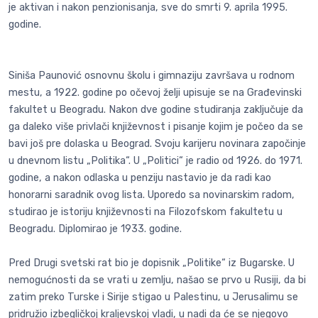
je aktivan i nakon penzionisanja, sve do smrti 9. aprila 1995.
godine.
Siniša Paunović osnovnu školu i gimnaziju završava u rodnom
mestu, a 1922. godine po očevoj želji upisuje se na Građevinski
fakultet u Beogradu. Nakon dve godine studiranja zaključuje da
ga daleko više privlači književnost i pisanje kojim je počeo da se
bavi još pre dolaska u Beograd. Svoju karijeru novinara započinje
u dnevnom listu „Politika“. U „Politici“ je radio od 1926. do 1971.
godine, a nakon odlaska u penziju nastavio je da radi kao
honorarni saradnik ovog lista. Uporedo sa novinarskim radom,
studirao je istoriju književnosti na Filozofskom fakultetu u
Beogradu. Diplomirao je 1933. godine.
Pred Drugi svetski rat bio je dopisnik „Politike“ iz Bugarske. U
nemogućnosti da se vrati u zemlju, našao se prvo u Rusiji, da bi
zatim preko Turske i Sirije stigao u Palestinu, u Jerusalimu se
pridružio izbegličkoj kraljevskoj vladi, u nadi da će se njegovo