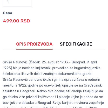
Cena
499.00 RSD
OPIS PROIZVODA
SPECIFIKACIJE
Siniša Paunović (Čačak, 25. avgust 1903 - Beograd, 9. april
1995) bio je novinar, književnik, prevodilac sa bugarskog jezika,
kolekcionar likovnih dela i značajne dokumentarne građe.
Siniša Paunović osnovnu školu i gimnaziju završava u rodnom
mestu, a 1922. godine po očevoj želji upisuje se na Građevinski
fakultet u Beogradu. Nakon dve godine studiranja zaključuje da
ga daleko više privlači književnost i pisanje kojim je počeo da se
bavi još pre dolaska u Beograd. Svoju karijeru novinara započinje