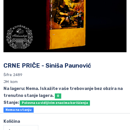
CRNE PRIČE - Siniša Paunović
Šifra: 2489
JM: kom
Na lageru: Nema. Iskažite vaše trebovanje bez obzira na
trenutno stanje lagera.
0
Stanje:
Polovna sa vidljivim znacima korišćenja
Nema na stanju
Količina