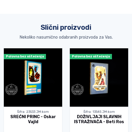
Slični proizvodi
Nekoliko nasumično odabranih proizvoda za Vas.
Polovna bez oštećenja
Polovna bez oštećenja
Šifra: 23533 JM:kom
Šifra: 13545 JM:kom
SREĆNI PRINC - Oskar
DOŽIVLJAJI SLAVNIH
Vajld
ISTRAŽIVAČA - Beti Ros