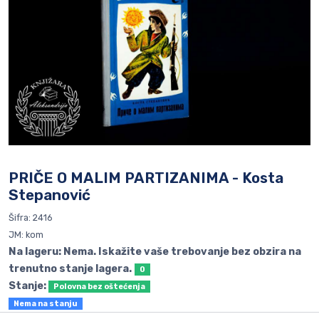
PRIČE O MALIM PARTIZANIMA - Kosta
Stepanović
Šifra: 2416
JM: kom
Na lageru: Nema. Iskažite vaše trebovanje bez obzira na
trenutno stanje lagera.
0
Stanje:
Polovna bez oštećenja
Nema na stanju