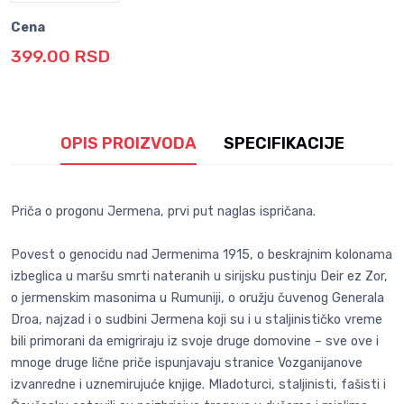
Cena
399.00 RSD
OPIS PROIZVODA
SPECIFIKACIJE
Priča o progonu Jermena, prvi put naglas ispričana.
Povest o genocidu nad Jermenima 1915, o beskrajnim kolonama
izbeglica u maršu smrti nateranih u sirijsku pustinju Deir ez Zor,
o jermenskim masonima u Rumuniji, o oružju čuvenog Generala
Droa, najzad i o sudbini Jermena koji su i u staljinističko vreme
bili primorani da emigriraju iz svoje druge domovine – sve ove i
mnoge druge lične priče ispunjavaju stranice Vozganijanove
izvanredne i uznemirujuće knjige. Mladoturci, staljinisti, fašisti i