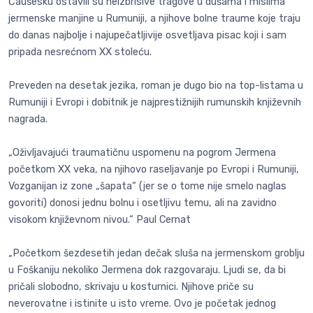
Čaušesku ostavili su neizbrisive tragove u dušama i mislima
jermenske manjine u Rumuniji, a njihove bolne traume koje traju
do danas najbolje i najupečatljivije osvetljava pisac koji i sam
pripada nesrećnom XX stoleću.
Preveden na desetak jezika, roman je dugo bio na top-listama u
Rumuniji i Evropi i dobitnik je najprestižnijih rumunskih književnih
nagrada.
„Oživljavajući traumatičnu uspomenu na pogrom Jermena
početkom XX veka, na njihovo raseljavanje po Evropi i Rumuniji,
Vozganijan iz zone „šapata“ (jer se o tome nije smelo naglas
govoriti) donosi jednu bolnu i osetljivu temu, ali na zavidno
visokom književnom nivou.“ Paul Cernat
„Početkom šezdesetih jedan dečak sluša na jermenskom groblju
u Foškaniju nekoliko Jermena dok razgovaraju. Ljudi se, da bi
pričali slobodno, skrivaju u kosturnici. Njihove priče su
neverovatne i istinite u isto vreme. Ovo je početak jednog