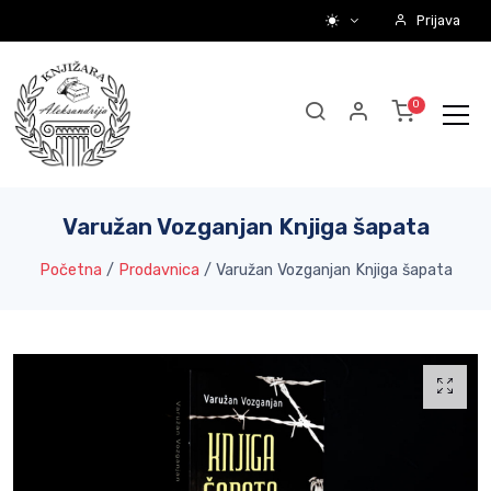
Prijava
Varužan Vozganjan Knjiga šapata
Početna
/
Prodavnica
/
Varužan Vozganjan Knjiga šapata