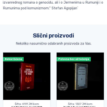
izvanrednog romana o genocidu, ali i o Jermenima u Rumuniji i o
Rumunima pod komunizmom.“ Stefan Agopijan`
Slični proizvodi
Nekoliko nasumično odabranih proizvoda za Vas.
Nekorišćena
Polovna bez oštećenja
Šifra: 4191 JM:kom
Šifra: 1307 JM:kom