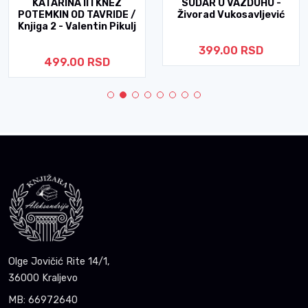
KATARINA II I KNEZ
SUDAR U VAZDUHU -
POTEMKIN OD TAVRIDE /
Živorad Vukosavljević
Knjiga 2 - Valentin Pikulj
399.00 RSD
499.00 RSD
Olge Jovičić Rite 14/1,
36000 Kraljevo
MB: 66972640