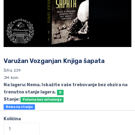
Varužan Vozganjan Knjiga šapata
Šifra: 239
JM: kom
Na lageru: Nema. Iskažite vaše trebovanje bez obzira na
trenutno stanje lagera.
0
Stanje:
Polovna bez oštećenja
Nema na stanju
Količina