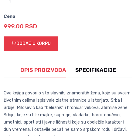
Cena
999.00 RSD
DODAJ U KORPU
OPIS PROIZVODA
SPECIFIKACIJE
Ova knjiga govori o sto slavnih, znamenitih žena, koje su svojim
životnim delima ispisivale zlatne stranice u istorijatu Srba i
Srbije. Milošević kao “beležnik” i hroničar vekova, afirmiše žene
Srbije, koje su bile majke, supruge, vladarke, borci, naučnici,
umetnici, sportisti i javne ličnosti koje su obeležile karakter i
duh vremena, i ostavile pečat ne samo srpskom rodu i državi,