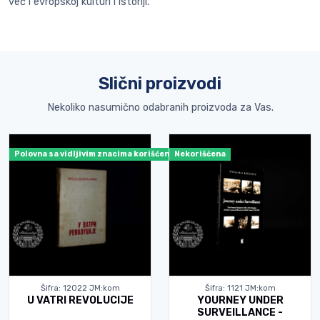
već i evropskoj kulturi i istoriji.
Slični proizvodi
Nekoliko nasumično odabranih proizvoda za Vas.
Polovna sa vidljivim znacima korišćenja
Nekorišćena
Šifra: 12022 JM:kom
Šifra: 1121 JM:kom
U VATRI REVOLUCIJE
YOURNEY UNDER
SURVEILLANCE -