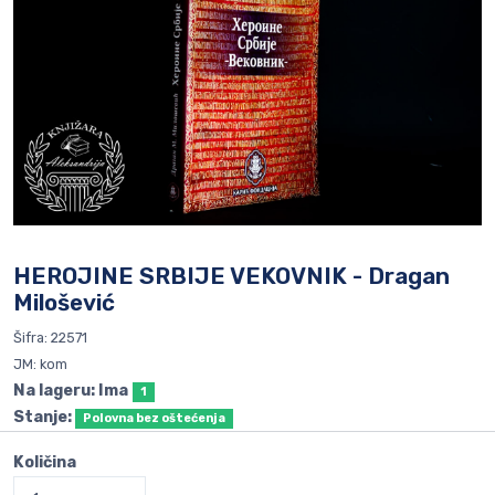
HEROJINE SRBIJE VEKOVNIK - Dragan
Milošević
Šifra: 22571
JM: kom
Na lageru: Ima
1
Stanje:
Polovna bez oštećenja
Količina