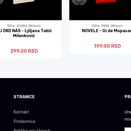
Šifra: 20686 JM:kom
Šifra: 9995 JM:kom
U OKO NAS - Ljiljana Takić
NOVELE - Gi de Mopasa
Milenković
199.00 RSD
299.00 RSD
STRANICE
PR
Kontakt
Une
nov
Prodavnica
Politika privatnosti