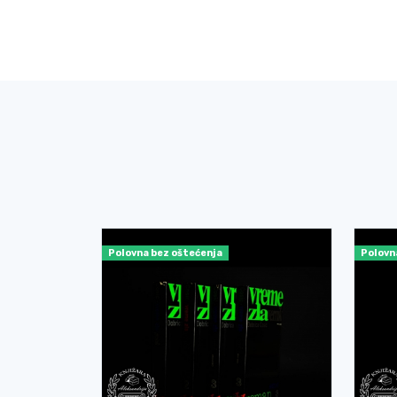
a korišćenja
Polovna bez oštećenja
Polovn