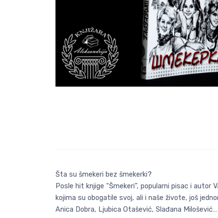
Šta su šmekeri bez šmekerki?
Posle hit knjige “Šmekeri”, popularni pisac i autor
kojima su obogatile svoj, ali i naše živote, još jed
Anica Dobra, Ljubica Otašević, Slađana Milošević…