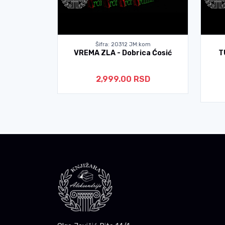
kom
Šifra: 20312 JM:kom
nstantin
VREMA ZLA - Dobrica Ćosić
T
2,999.00 RSD
D