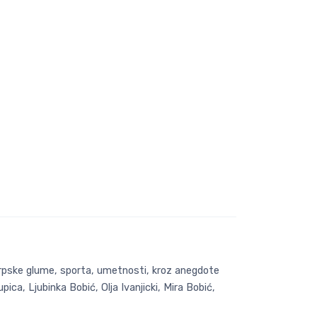
e srpske glume, sporta, umetnosti, kroz anegdote
pica, Ljubinka Bobić, Olja Ivanjicki, Mira Bobić,