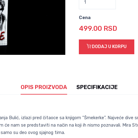
Cena
499.00 RSD
DODAJ U KORPU
OPIS PROIZVODA
SPECIFIKACIJE
 Vanja Bulić, izlazi pred čitaoce sa knjigom “Šmekerke”. Najveće div
nom će nam se predstaviti na način na koji ih nismo poznavali. Mira Stu
 samo su deo ovog sjajnog tima.