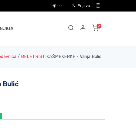
Prijava
NJIGA
odavnica
/
BELETRISTIKA
ŠMEKERKE - Vanja Bulić
 Bulić
a