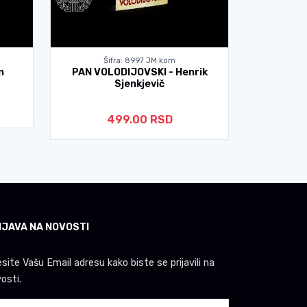
Šifra: 8997 JM:kom
Ši
n
PAN VOLODIJOVSKI - Henrik
CRVENA K
Sjenkjevič
499.00 RSD
IJAVA NA NOVOSTI
site Vašu Email adresu kako biste se prijavili na
osti.