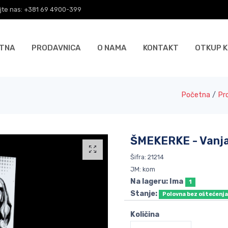
jte nas: +381 69 4900-399
TNA
PRODAVNICA
O NAMA
KONTAKT
OTKUP K
Početna
/
Pr
ŠMEKERKE - Vanja
Šifra: 21214
JM: kom
Na lageru: Ima
1
Stanje:
Polovna bez oštećenj
Količina