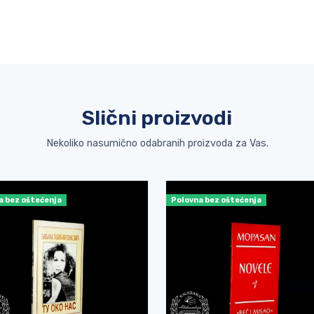
Slični proizvodi
Nekoliko nasumično odabranih proizvoda za Vas.
a bez oštećenja
Polovna bez oštećenja