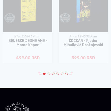
Šifra: 12586 JM:kom
Šifra: 22143 JM:kom
BELEŠKE JEDNE ANE -
KOCKAR - Fjodor
Momo Kapor
Mihailovič Dostojevski
499.00 RSD
399.00 RSD