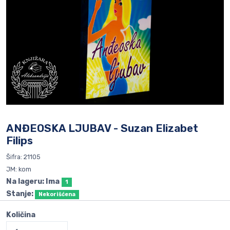
ANĐEOSKA LJUBAV - Suzan Elizabet
Filips
Šifra: 21105
JM: kom
Na lageru: Ima
1
Stanje:
Nekorišćena
Količina