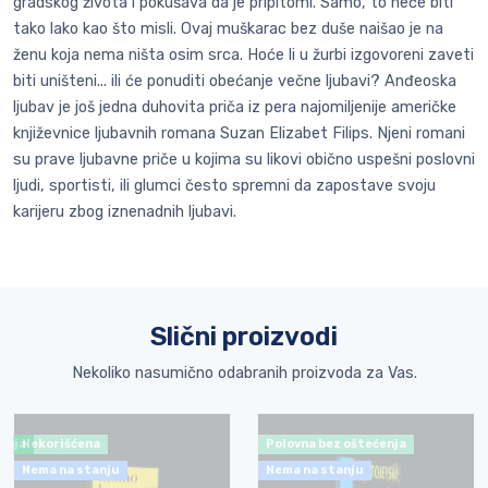
gradskog života i pokušava da je pripitomi. Samo, to neće biti
tako lako kao što misli. Ovaj muškarac bez duše naišao je na
ženu koja nema ništa osim srca. Hoće li u žurbi izgovoreni zaveti
biti uništeni... ili će ponuditi obećanje večne ljubavi? Anđeoska
ljubav je još jedna duhovita priča iz pera najomiljenije američke
književnice ljubavnih romana Suzan Elizabet Filips. Njeni romani
su prave ljubavne priče u kojima su likovi obično uspešni poslovni
ljudi, sportisti, ili glumci često spremni da zapostave svoju
karijeru zbog iznenadnih ljubavi.
Slični proizvodi
Nekoliko nasumično odabranih proizvoda za Vas.
ćenja
Nekorišćena
Polovna bez oštećenja
Nema na stanju
Nema na stanju