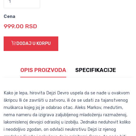
Cena
999.00 RSD
DODAJ U KORPU
OPIS PROIZVODA
SPECIFIKACIJE
Kako je lepa, hirovita Dejzi Devro uspela da se nađe u ovakvom
škripcu Ili će završiti u zatvoru, ili će se udati za tajanstvenog
muškarca kojeg joj je odabrao otac. Aleks Markov, međutim,
nema nameru da izigrava zaljubljenog mladoženju razmaženoj,
lakomislenoj devojci odrasloj u izobilju. Jednako neduhovit koliko
i neodoljivo zgodan, on odvlači neukrotivu Dejzi iz njenog