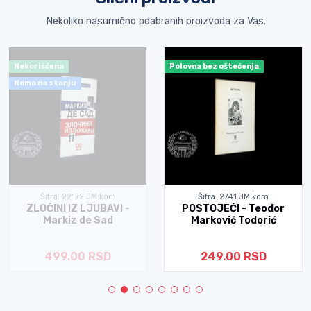
Nekoliko nasumično odabranih proizvoda za Vas.
Nekorišćena
Polovna bez oštećenja
Nema na stanju
Šifra: 22172 JM:kom
Šifra: 2741 JM:kom
ZLOČINI IZ LJUBAVI -
POSTOJEĆI - Teodor
Markiz de Sad
Marković Todorić
499.00 RSD
249.00 RSD