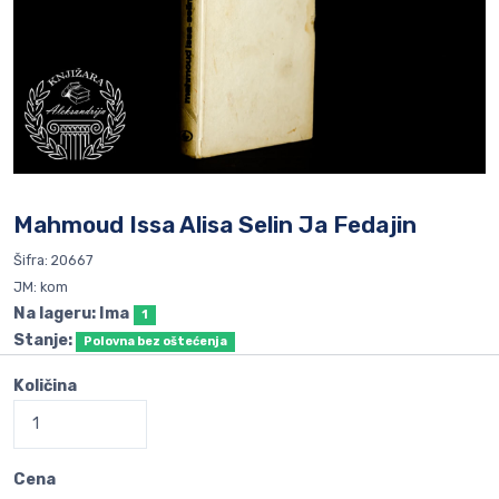
Mahmoud Issa Alisa Selin Ja Fedajin
Šifra: 20667
JM: kom
Na lageru: Ima
1
Stanje:
Polovna bez oštećenja
Količina
Cena