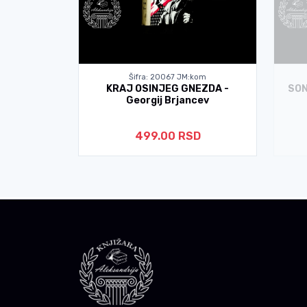
kom
Šifra: 20067 JM:kom
DNIKA -
KRAJ OSINJEG GNEZDA -
SON
nov
Georgij Brjancev
D
499.00 RSD