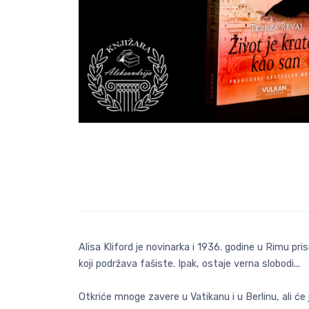
Alisa Kliford je novinarka i 1936. godine u Rimu 
koji podržava fašiste. Ipak, ostaje verna slobodi...
Otkriće mnoge zavere u Vatikanu i u Berlinu, ali ć