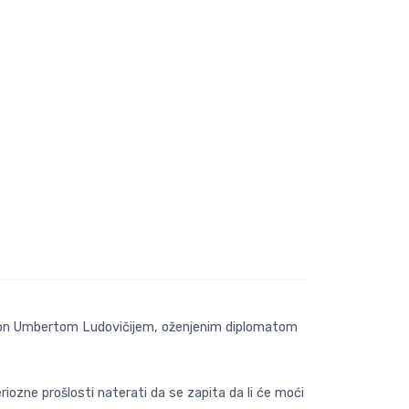
a Don Umbertom Ludovičijem, oženjenim diplomatom
iozne prošlosti naterati da se zapita da li će moći