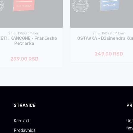
Šifra: 19593 JM:kom
Šifra: 19829 JM:kom
ETI I KANCONE - Frančesko
OSTAVKA - Džainendra K
Petrarka
249.00 RSD
299.00 RSD
STRANICE
PR
Kontakt
Une
nov
Prodavnica