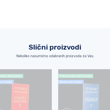
Slični proizvodi
Nekoliko nasumično odabranih proizvoda za Vas.
a bez oštećenja
Polovna bez oštećenja
a stanju
Nema na stanju