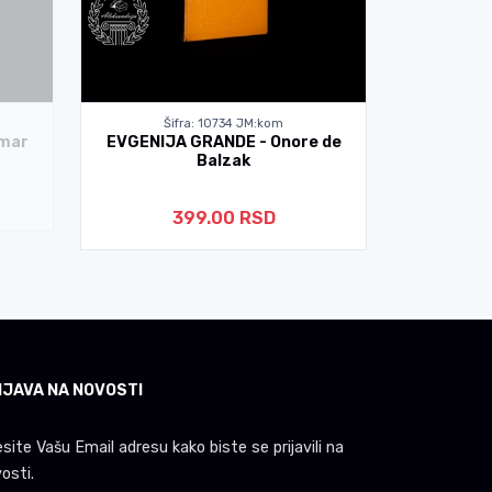
Šifra: 10734 JM:kom
Ši
umar
EVGENIJA GRANDE - Onore de
MOJA DI
Balzak
399.00 RSD
IJAVA NA NOVOSTI
site Vašu Email adresu kako biste se prijavili na
osti.