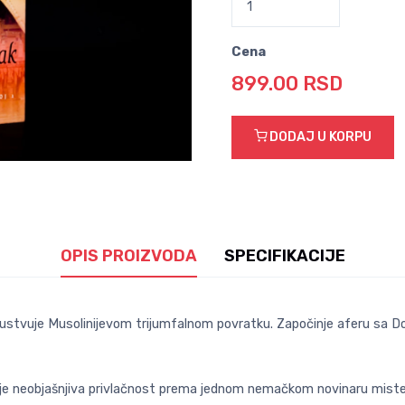
Cena
899.00 RSD
DODAJ U KORPU
OPIS PROIZVODA
SPECIFIKACIJE
prisustvuje Musolinijevom trijumfalnom povratku. Započinje aferu s
e je neobjašnjiva privlačnost prema jednom nemačkom novinaru mister