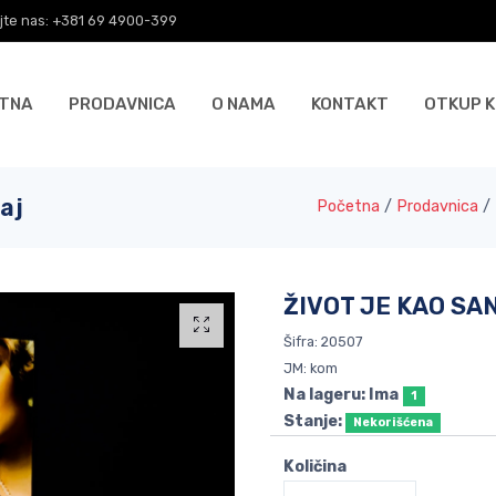
jte nas: +381 69 4900-399
TNA
PRODAVNICA
O NAMA
KONTAKT
OTKUP K
aj
Početna
/
Prodavnica
/
ŽIVOT JE KAO SAN
Šifra: 20507
JM: kom
Na lageru: Ima
1
Stanje:
Nekorišćena
Količina