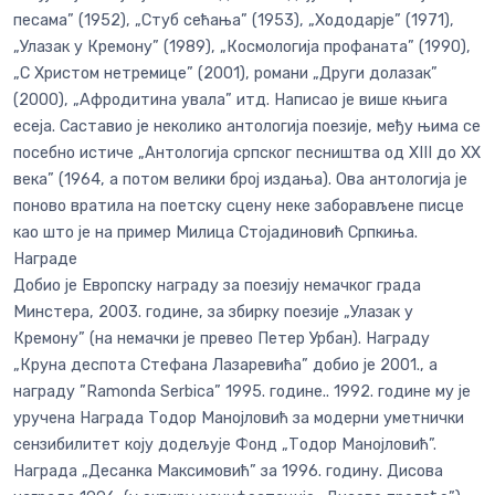
песама” (1952), „Стуб сећања” (1953), „Хододарје” (1971),
„Улазак у Кремону” (1989), „Космологија профаната” (1990),
„С Христом нетремице” (2001), романи „Други долазак”
(2000), „Афродитина увала” итд. Написао је више књига
есеја. Саставио је неколико антологија поезије, међу њима се
посебно истиче „Антологија српског песништва од XIII до XX
века” (1964, а потом велики број издања). Ова антологија је
поново вратила на поетску сцену неке заборављене писце
као што је на пример Милица Стојадиновић Српкиња.
Награде
Добио је Европску награду за поезију немачког града
Минстера, 2003. године, за збирку поезије „Улазак у
Кремону” (на немачки је превео Петер Урбан). Награду
„Круна деспота Стефана Лазаревића” добио је 2001., а
награду ”Ramonda Serbica” 1995. године.. 1992. године му је
уручена Награда Тодор Манојловић за модерни уметнички
сензибилитет коју додељује Фонд „Тодор Манојловић”.
Награда „Десанка Максимовић” за 1996. годину. Дисова