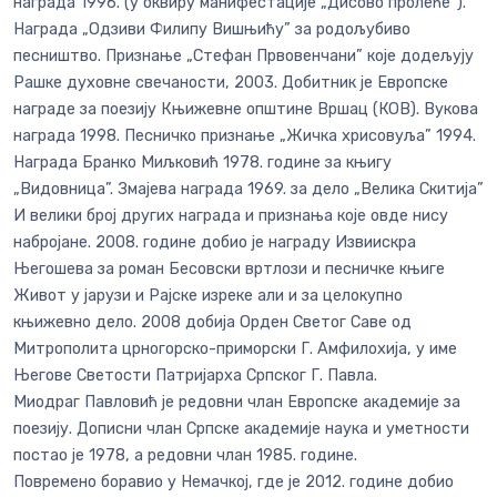
награда 1996. (у оквиру манифестације „Дисово пролеће”).
Награда „Одзиви Филипу Вишњићу” за родољубиво
песништво. Признање „Стефан Првовенчани” које додељују
Рашке духовне свечаности, 2003. Добитник је Европске
награде за поезију Књижевне општине Вршац (КОВ). Вукова
награда 1998. Песничко признање „Жичка хрисовуља” 1994.
Награда Бранко Миљковић 1978. године за књигу
„Видовница”. Змајева награда 1969. за дело „Велика Скитија”
И велики број других награда и признања које овде нису
набројане. 2008. године добио је награду Извиискра
Његошева за роман Бесовски вртлози и песничке књиге
Живот у јарузи и Рајске изреке али и за целокупно
књижевно дело. 2008 добија Орден Светог Саве од
Митрополита црногорско-приморски Г. Амфилохија, у име
Његове Светости Патријарха Српског Г. Павла.
Миодраг Павловић је редовни члан Европске академије за
поезију. Дописни члан Српске академије наука и уметности
постао је 1978, а редовни члан 1985. године.
Повремено боравио у Немачкој, где је 2012. године добио