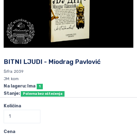
BITNI LJUDI - Miodrag Pavlović
Šifra: 2039
JM: kom
Na lageru: Ima
1
Stanje:
Polovna bez oštećenja
Količina
Cena