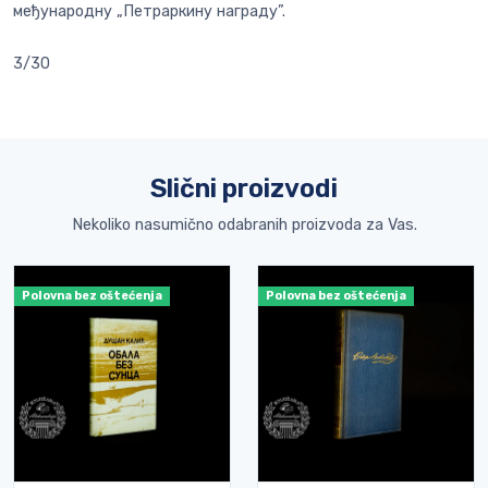
међународну „Петраркину награду”.
3/30
Slični proizvodi
Nekoliko nasumično odabranih proizvoda za Vas.
Polovna bez oštećenja
Polovna bez oštećenja