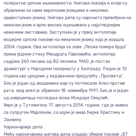
полератне српске књижевности. Његова поезија и есеји су
објављени на свим европским језицима и неколико
оријенталних језика. Његова дела су нарочито превођена на
немачки језик и врло високо оцењивана у најугледнијим
немачким листовима. Заступљен је у првој антологији
модерне српске поезије на немачком језику која је изашла
2004. године. Ова антологија се зове „Песма помера брда”
према једном стиху Миодрага Павловића, антологија
садржи 260 песама од 82 песника. 1960. је постао
драматург у Народном позоришту у Београду. Радио је 12
година као уредник у издавачком предузећу „Просвета”.
Био је један од академика који су потписали Апел против
рата, овај апел је објављен 18. новембра 1991. Био је и један
од извршилаца последње воље Исидоре Секулић.
Умро је у Тутлингену 17. августа 2014. године, где је живео
са супругом Марленом, са којом је имао ћерке Кристину и
Јасмину.
Најзначајнија дела
Међу најзначајнија његова дела спадају збирке поезије „87