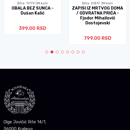
Šifra: 11779 JM:kom
Šifra: 21817 JM:kom
OBALA BEZ SUNCA -
ZAPISI IZ MRTVOG DOMA
Dušan Kalić
/ ODVRATNA PRIČA -
Fjodor Mihailovič
Dostojevski
399.00 RSD
799.00 RSD
Olge Jovičić Rite 14/1,
36000 Kraljevo