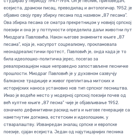
студирао у периоду 1947-1954. Он је песник, приповедач,
есејиста, драмски писац, преводилац и антологичар. 1952. је
објавио своју прву збирку песама под називом „87 песама”.
Ова збирка песама се сматра прекретницом у новијој српској
поезији и она је у потпуности определила даљи животни пут
Миодрага Павловића. Након његове знамените књиге „87
песама”, која је, насупрот соцреализму, прокламовала
неонадреалистички протест, Павловић је, онда када је то
била идеолошко-политичка јерес, посегао за
ревалоризацијом наше неправедно запостављене песничке
прошлости. Миодраг Павловић је у духовном сазвучју
балканске традиције и живог преплитања митских и
историјских наноса установио нов тип српског песништва.
Имао је водеће место у модерној српској поезији почев од
већ култне књиге „87 песма” чије је објављивање 1952.
означило дефинитивни раскид њега и његове генерације са
наметнутим догмама, естетским и идеолошким, у
стваралаштву. Изванредан зналац српске и европске
поезије, сјајан есејиста. Један од најутицајнијих песника