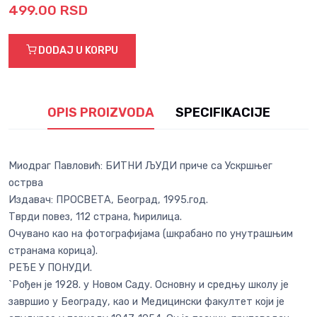
499.00 RSD
DODAJ U KORPU
OPIS PROIZVODA
SPECIFIKACIJE
Миодраг Павловић: БИТНИ ЉУДИ приче са Ускршњег
острва
Издавач: ПРОСВЕТА, Београд, 1995.год.
Тврди повез, 112 страна, ћирилица.
Очувано као на фотографијама (шкрабано по унутрашњим
странама корица).
РЕЂЕ У ПОНУДИ.
`Рођен је 1928. у Новом Саду. Основну и средњу школу је
завршио у Београду, као и Медицински факултет који је