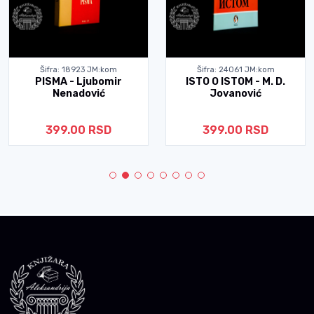
Šifra: 18923 JM:kom
Šifra: 24061 JM:kom
PISMA - Ljubomir
ISTO O ISTOM - M. D.
Nenadović
Jovanović
399.00 RSD
399.00 RSD