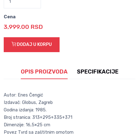
Cena
3,999.00 RSD
DODAJ U KORPU
OPIS PROIZVODA
SPECIFIKACIJE
Autor: Enes Čengić
Izdavač: Globus, Zagreb
Godina izdanja: 1985.
Broj stranica: 313+295+335+371
Dimenzije: 16,5×25 cm
Povez Tvrd sa zaštitnim omotom