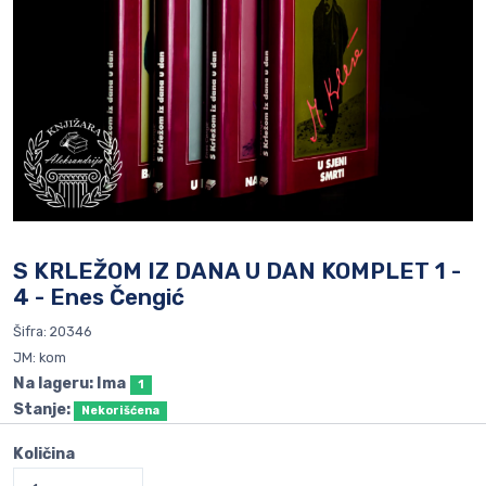
S KRLEŽOM IZ DANA U DAN KOMPLET 1 -
4 - Enes Čengić
Šifra: 20346
JM: kom
Na lageru: Ima
1
Stanje:
Nekorišćena
Količina