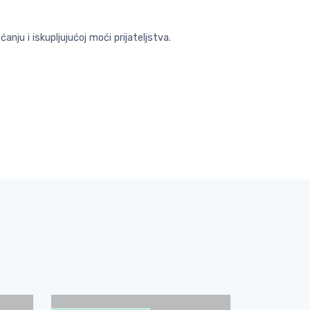
anju i iskupljujućoj moći prijateljstva.