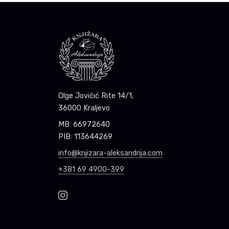
Olge Jovičić Rite 14/1,
36000 Kraljevo
MB: 66972640
PIB: 113644269
info@knjizara-aleksandrija.com
+381 69 4900-399