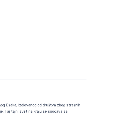
čnog Džeka, izolovanog od društva zbog strašnih
nje. Taj tajni svet na kraju se suočava sa