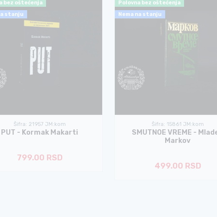
a bez oštećenja
Polovna bez oštećenja
a stanju
Nema na stanju
Šifra: 21957 JM:kom
Šifra: 15861 JM:kom
PUT - Kormak Makarti
SMUTNOE VREME - Mlad
Markov
799.00 RSD
499.00 RSD