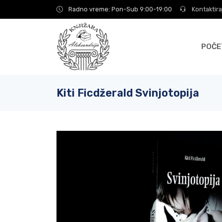
Radno vreme: Pon-Sub 9:00-19:00
Kontaktira
POČE
Kiti Ficdžerald Svinjotopija