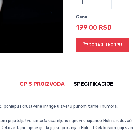
Cena
199.00 RSD
DODAJ U KORPU
OPIS PROIZVODA
SPECIFIKACIJE
moć, pohlepu i društvene intrige u svetu punom tame i humora.
enom prijateljstvu između usamljene i gnevne šiparice Holi i sredove
žekove tajne opsesije, kojoj se priklanja i Holi – Džek krišom gaji svi