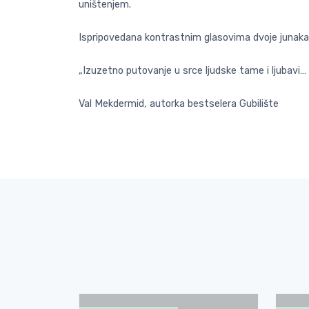
uništenjem.
Ispripovedana kontrastnim glasovima dvoje junaka, Svi
„Izuzetno putovanje u srce ljudske tame i ljubavi…
Val Mekdermid, autorka bestselera Gubilište