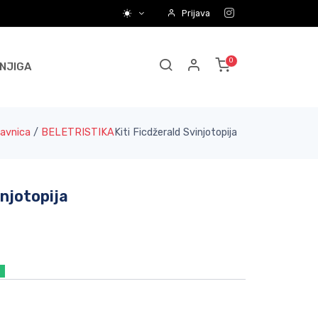
Prijava
NJIGA
avnica
/
BELETRISTIKA
Kiti Ficdžerald Svinjotopija
injotopija
a