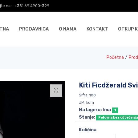
jte nas: +381 69 4900-399
TNA
PRODAVNICA
O NAMA
KONTAKT
OTKUP K
Početna
/
Prod
Kiti Ficdžerald Sv
Šifra: 188
JM: kom
Na lageru: Ima
1
Stanje:
Polovna bez oštećenj
Količina