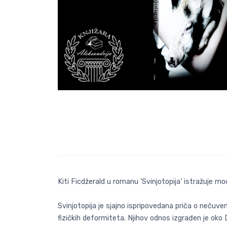
Kiti Ficdžerald u romanu ‘Svinjotopija’ istražuje 
Svinjotopija je sjajno ispripovedana priča o nečuv
fizičkih deformiteta. Njihov odnos izgrađen je oko D