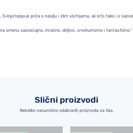
njotopija je priča o nasilju i zlim slutnjama, ali isto tako i o saoseć
 na smenu saosećajno, mračno, dirljivo, crnohumorno i fantastično.“
Slični proizvodi
Nekoliko nasumično odabranih proizvoda za Vas.