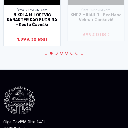
Šifra: 21737 JM:kom
Šifra: 2316 JM:kom
NIKOLA MILOŠEVIĆ
KNEZ MIHAILO - Svetlana
KARAKTER KAO SUDBINA
Velmar Janković
- Kosta Čavoški
399.00 RSD
1,299.00 RSD
Olge Jovičić Rite 14/1,