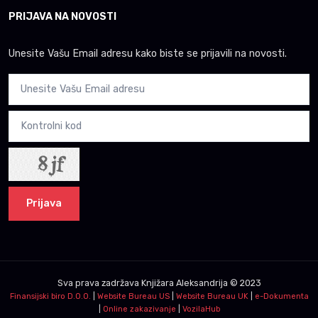
PRIJAVA NA NOVOSTI
Unesite Vašu Email adresu kako biste se prijavili na novosti.
Prijava
Sva prava zadržava
Knjižara Aleksandrija
© 2023
Finansijski biro D.O.O.
|
Website Bureau US
|
Website Bureau UK
|
e-Dokumenta
|
Online zakazivanje
|
VozilaHub