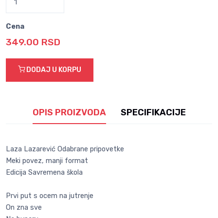
Cena
349.00 RSD
DODAJ U KORPU
OPIS PROIZVODA
SPECIFIKACIJE
Laza Lazarević Odabrane pripovetke
Meki povez, manji format
Edicija Savremena škola
Prvi put s ocem na jutrenje
On zna sve