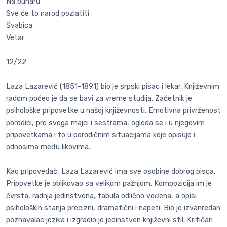
Na bunaru
Sve će to narod pozlatiti
Švabica
Vetar
12/22
Laza Lazarević (1851–1891) bio je srpski pisac i lekar. Književnim
radom počeo je da se bavi za vreme studija. Začetnik je
psihološke pripovetke u našoj književnosti. Emotivna privrženost
porodici, pre svega majci i sestrama, ogleda se i u njegovim
pripovetkama i to u porodičnim situa­cijama koje opisuje i
odnosima među likovima.
Kao pripovedač, Laza Lazarević ima sve osobine dobrog pisca.
Pripovetke je oblikovao sa velikom pažnjom. Kompozicija im je
čvrsta, radnja jedinstvena, fabula odlično vođena, a opisi
psiholoških stanja precizni, dramatični i napeti. Bio je izvanredan
poznavalac jezika i izgradio je jedinstven književni stil. Kritičari