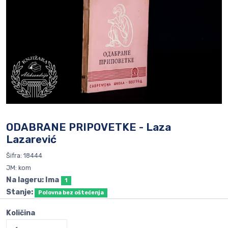
ODABRANE PRIPOVETKE - Laza
Lazarević
Šifra: 18444
JM: kom
Na lageru: Ima
1
Stanje:
Polovna bez oštećenja
Količina