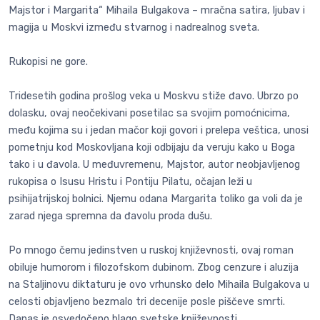
Majstor i Margarita“ Mihaila Bulgakova – mračna satira, ljubav i
magija u Moskvi između stvarnog i nadrealnog sveta.
Rukopisi ne gore.
Tridesetih godina prošlog veka u Moskvu stiže đavo. Ubrzo po
dolasku, ovaj neočekivani posetilac sa svojim pomoćnicima,
među kojima su i jedan mačor koji govori i prelepa veštica, unosi
pometnju kod Moskovljana koji odbijaju da veruju kako u Boga
tako i u đavola. U međuvremenu, Majstor, autor neobjavljenog
rukopisa o Isusu Hristu i Pontiju Pilatu, očajan leži u
psihijatrijskoj bolnici. Njemu odana Margarita toliko ga voli da je
zarad njega spremna da đavolu proda dušu.
Po mnogo čemu jedinstven u ruskoj književnosti, ovaj roman
obiluje humorom i filozofskom dubinom. Zbog cenzure i aluzija
na Staljinovu diktaturu je ovo vrhunsko delo Mihaila Bulgakova u
celosti objavljeno bezmalo tri decenije posle piščeve smrti.
Danas je osvedočeno blago svetske književnosti.