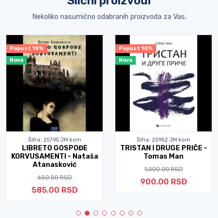
Slični proizvodi
Nekoliko nasumično odabranih proizvoda za Vas.
Popust 10%
Popust 10%
Nova
Nova
Šifra: 25795 JM:kom
Šifra: 25952 JM:kom
LIBRETO GOSPOĐE
TRISTAN I DRUGE PRIČE -
KORVUSAMENTI - Nataša
Tomas Man
Atanasković
1,000.00 RSD
650.00 RSD
900.00 RSD
585.00 RSD