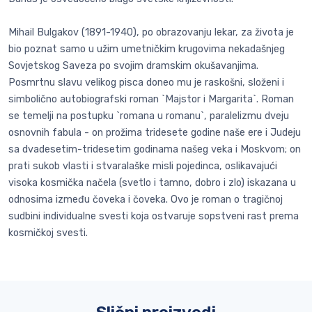
Mihail Bulgakov (1891-1940), po obrazovanju lekar, za života je
bio poznat samo u užim umetničkim krugovima nekadašnjeg
Sovjetskog Saveza po svojim dramskim okušavanjima.
Posmrtnu slavu velikog pisca doneo mu je raskošni, složeni i
simbolično autobiografski roman `Majstor i Margarita`. Roman
se temelji na postupku `romana u romanu`, paralelizmu dveju
osnovnih fabula - on prožima tridesete godine naše ere i Judeju
sa dvadesetim-tridesetim godinama našeg veka i Moskvom; on
prati sukob vlasti i stvaralaške misli pojedinca, oslikavajući
visoka kosmička načela (svetlo i tamno, dobro i zlo) iskazana u
odnosima između čoveka i čoveka. Ovo je roman o tragičnoj
sudbini individualne svesti koja ostvaruje sopstveni rast prema
kosmičkoj svesti.