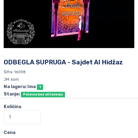
ODBEGLA SUPRUGA - Sajdet Al Hidžaz
Šifra: 16098
JM: kom
Na lageru: Ima
1
Stanje:
Polovna bez oštećenja
Količina
Cena