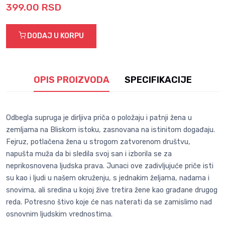
399.00 RSD
DODAJ U KORPU
OPIS PROIZVODA
SPECIFIKACIJE
Odbegla supruga je dirljiva priča o položaju i patnji žena u
zemljama na Bliskom istoku, zasnovana na istinitom događaju.
Fejruz, potlačena žena u strogom zatvorenom društvu,
napušta muža da bi sledila svoj san i izborila se za
neprikosnovena ljudska prava. Junaci ove zadivljujuće priče isti
su kao i ljudi u našem okruženju, s jednakim željama, nadama i
snovima, ali sredina u kojoj žive tretira žene kao građane drugog
reda. Potresno štivo koje će nas naterati da se zamislimo nad
osnovnim ljudskim vrednostima.