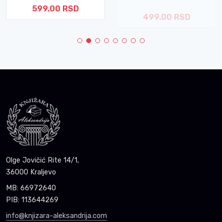
599.00 RSD
499.00 RSD
Olge Jovičić Rite 14/1,
36000 Kraljevo
MB: 66972640
PIB: 113644269
info@knjizara-aleksandrija.com