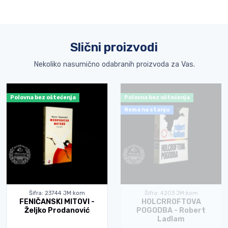
Slični proizvodi
Nekoliko nasumično odabranih proizvoda za Vas.
Polovna bez oštećenja
Polovna bez oštećenja
Nema na stanju
Šifra: 23744 JM:kom
Šifra: 4203 JM:kom
FENIČANSKI MITOVI -
HOLCRROFTOVA
Željko Prodanović
POGODBA - Robert
Ladlam