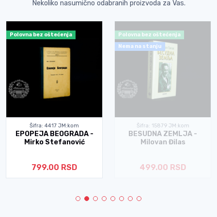
Nekoliko nasumično odabranih proizvoda za Vas.
Polovna bez oštećenja
Polovna bez oštećenja
Nema na stanju
Šifra: 4417 JM:kom
Šifra: 15879 JM:kom
EPOPEJA BEOGRADA -
BESUDNA ZEMLJA -
Mirko Stefanović
Milovan Đilas
799.00 RSD
499.00 RSD