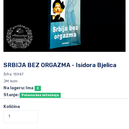
SRBIJA BEZ ORGAZMA - Isidora Bjelica
Šifra: 15947
JM: kom
Na lageru: Ima
2
Stanje:
Polovna bez oštećenja
Količina