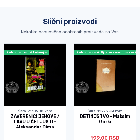
Slični proizvodi
Nekoliko nasumično odabranih proizvoda za Vas.
Polovna bez oštećenja
Polovna sa vidljivim znacima koriš
Šifra: 21305 JM:kom
Šifra: 12928 JM:kom
ZAVERENICI JEHOVE /
DETINJSTVO - Maksim
LAVU U ČELJUSTI -
Gorki
Aleksandar Dima
199.00 RSD