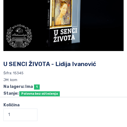
U SENCI ŽIVOTA - Lidija Ivanović
Šifra: 15345
JM: kom
Na lageru: Ima
1
Stanje:
Polovna bez oštećenja
Količina