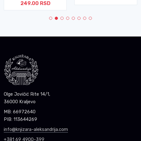
249.00 RSD
Olge Jovičić Rite 14/1,
36000 Kraljevo
MB: 66972640
PIB: 113644269
info@knjizara-aleksandrija.com
+381 69 4900-399