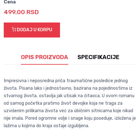
Cena
499.00 RSD
DODAJ U KORPU
OPIS PROIZVODA
SPECIFIKACIJE
Impresivna i neposredna priča traumatične posledice jednog
života. Pisana lako i jednostavno, bazirana na pojedinostima iz
stvarnog života, ostavlja jak utisak na čitaoca. U ovom romanu
od samog početka pratimo život devojke koja ne traga za
uzvišenim prilikama života već za običnim sitnicama koje nikad
nije imala. Pored ogromne volje i snage koju poseduje, izložena je
lažima u kojima do kraja ostaje izgubljena.