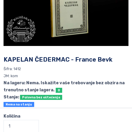
KAPELAN ČEDERMAC - France Bevk
Šifra: 1412
JM: kom
Na lageru: Nema. Iskažite vaše trebovanje bez obzira na
trenutno stanje lagera.
0
Stanje:
Polovna bez oštećenja
Nema na stanju
Količina