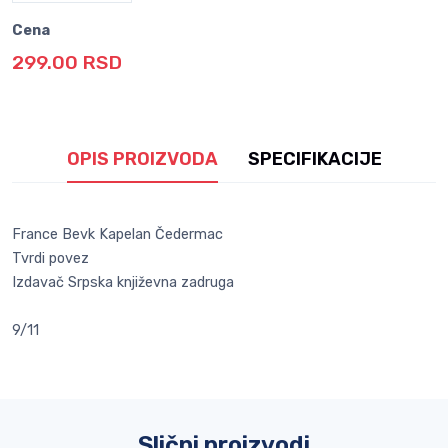
Cena
299.00 RSD
OPIS PROIZVODA
SPECIFIKACIJE
France Bevk Kapelan Čedermac
Tvrdi povez
Izdavač Srpska književna zadruga
9/11
Slični proizvodi