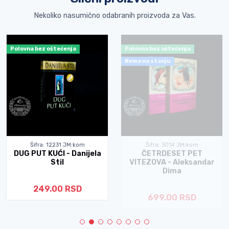
Nekoliko nasumično odabranih proizvoda za Vas.
Polovna bez oštećenja
Polovna bez oštećenja
Nema na stanju
Šifra: 12231 JM:kom
Šifra: 3014 JM:kom
DUG PUT KUĆI - Danijela
ČETRDESET PET
Stil
VITEZOVA - Aleksandar
Dima
249.00 RSD
699.00 RSD