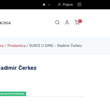
Prijava
NJIGA
na
/
Prodavnica
/
SUNCE U DIMU - Vladimir Čerkez
ladimir Čerkez
nacima korišćenja