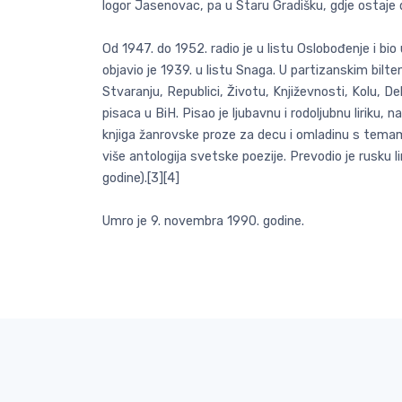
logor Jasenovac, pa u Staru Gradišku, gdje ostaje d
Od 1947. do 1952. radio je u listu Oslobođenje i b
objavio je 1939. u listu Snaga. U partizanskim bilt
Stvaranju, Republici, Životu, Književnosti, Kolu, 
pisaca u BiH. Pisao je ljubavnu i rodoljubnu liriku
knjiga žanrovske proze za decu i omladinu s temama
više antologija svetske poezije. Prevodio je rusku 
godine).[3][4]
Umro je 9. novembra 1990. godine.