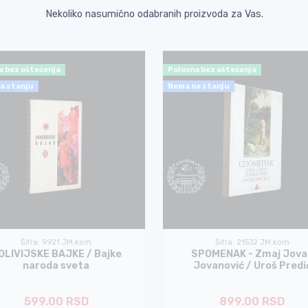
Nekoliko nasumično odabranih proizvoda za Vas.
a bez oštećenja
Polovna bez oštećenja
a stanju
Nema na stanju
Šifra: 9921 JM:kom
Šifra: 21532 JM:kom
OLIVIJSKE BAJKE / Bajke
SPOMENAK - Zmaj Jova
naroda sveta
Jovanović / Uroš Predi
599.00 RSD
899.00 RSD