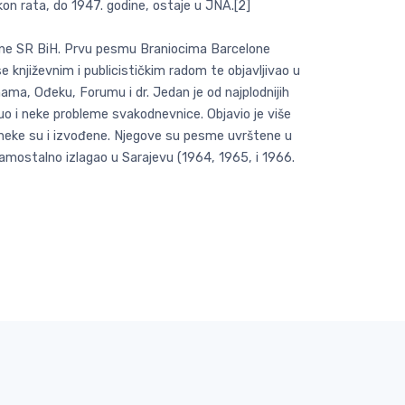
kon rata, do 1947. godine, ostaje u JNA.[2]
pštine SR BiH. Prvu pesmu Braniocima Barcelone
 književnim i publicističkim radom te objavljivao u
ama, Ođeku, Forumu i dr. Jedan je od najplodnijih
nuo i neke probleme svakodnevnice. Objavio je više
a neke su i izvođene. Njegove su pesme uvrštene u
 samostalno izlagao u Sarajevu (1964, 1965, i 1966.