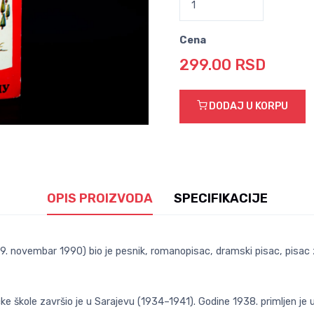
Cena
299.00 RSD
DODAJ U KORPU
OPIS PROIZVODA
SPECIFIKACIJE
9. novembar 1990) bio je pesnik, romanopisac, dramski pisac, pisac 
ičke škole završio je u Sarajevu (1934–1941). Godine 1938. primljen je