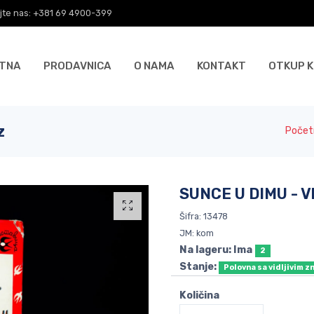
jte nas: +381 69 4900-399
TNA
PRODAVNICA
O NAMA
KONTAKT
OTKUP K
z
Počet
SUNCE U DIMU - V
Šifra: 13478
JM: kom
Na lageru: Ima
2
Stanje:
Polovna sa vidljivim z
Količina