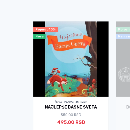
Popust 10%
Polovn
Nova
Nema n
kom
Šifra: 24926 JM:kom
n de Sent
NAJLEPŠE BASNE SVETA
B
550.00 RSD
495.00 RSD
D