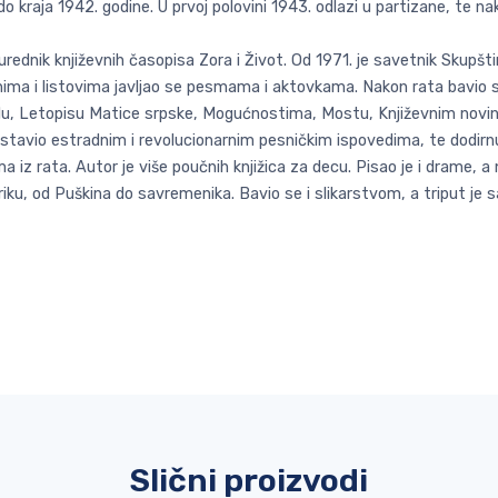
o kraja 1942. godine. U prvoj polovini 1943. odlazi u partizane, te na
io urednik književnih časopisa Zora i Život. Od 1971. je savetnik Sku
enima i listovima javljao se pesmama i aktovkama. Nakon rata bavio se
Delu, Letopisu Matice srpske, Mogućnostima, Mostu, Književnim novin
, nastavio estradnim i revolucionarnim pesničkim ispovedima, te dodir
 iz rata. Autor je više poučnih knjižica za decu. Pisao je i drame, 
liriku, od Puškina do savremenika. Bavio se i slikarstvom, a triput je
Slični proizvodi