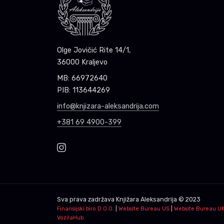
Olge Jovičić Rite 14/1,
36000 Kraljevo
MB: 66972640
PIB: 113644269
info@knjizara-aleksandrija.com
+381 69 4900-399
Sva prava zadržava
Knjižara Aleksandrija
© 2023
Finansijski biro D.O.O.
|
Website Bureau US
|
Website Bureau U
VozilaHub