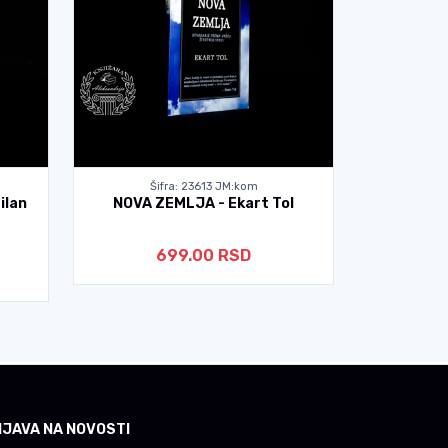
Šifra: 23613 JM:kom
Ši
ilan
NOVA ZEMLJA - Ekart Tol
ISKUSTV
GRUPAM
699.00 RSD
IJAVA NA NOVOSTI