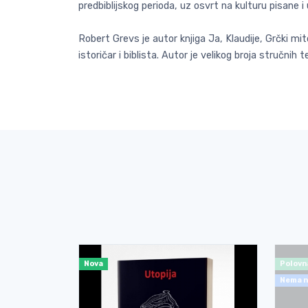
predbiblijskog perioda, uz osvrt na kulturu pisane i
Robert Grevs je autor knjiga Ja, Klaudije, Grčki mito
istoričar i biblista. Autor je velikog broja stručn
Nova
Polovn
Nema n