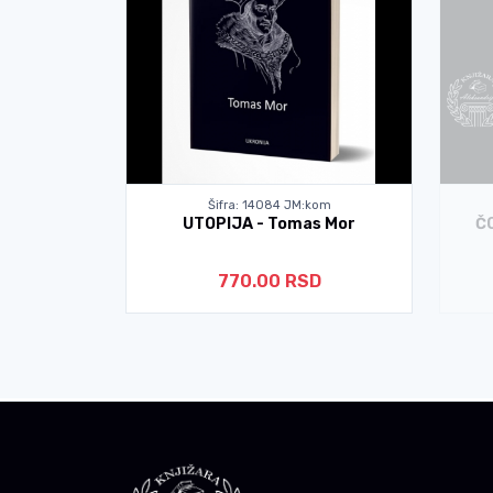
kom
Šifra: 14084 JM:kom
ITANJA ZA
UTOPIJA - Tomas Mor
ČO
Huš
770.00 RSD
D