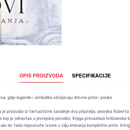
OPIS PROIZVODA
SPECIFIKACIJE
a, gdje legende i simbolika oživljavaju drevne priče i pouke
 je proizašla iz fantastične saradnje dva prijatelja, pesnika Roberta
ji je odrastao u jevrejskoj porodici. Knjiga prevazilazi hrišćanske b
le do tada nepoznate izvore u cilju kreiranja kompletne priče. Intri