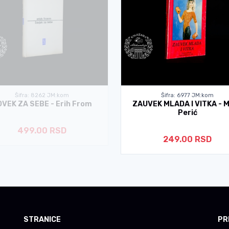
Šifra: 8262 JM:kom
Šifra: 6977 JM:kom
VEK ZA SEBE - Erih From
ZAUVEK MLADA I VITKA - M
Perić
499.00 RSD
249.00 RSD
STRANICE
PR