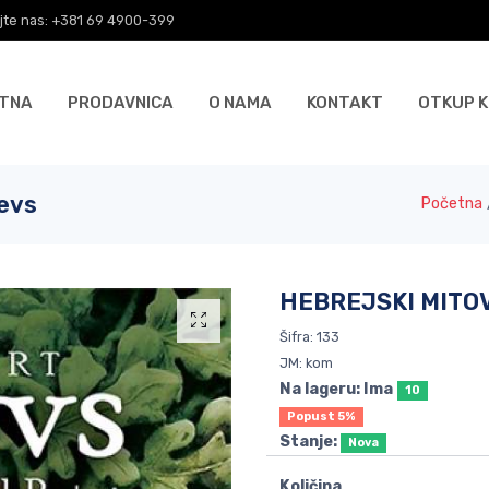
jte nas: +381 69 4900-399
TNA
PRODAVNICA
O NAMA
KONTAKT
OTKUP K
evs
Početna
HEBREJSKI MITOVI
Šifra: 133
JM: kom
Na lageru: Ima
10
Popust 5%
Stanje:
Nova
Količina