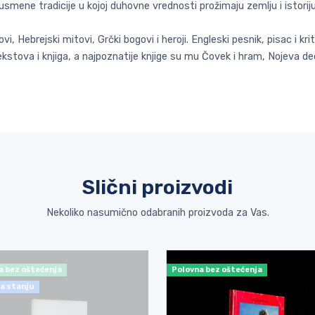
 usmene tradicije u kojoj duhovne vrednosti prožimaju zemlju i istorij
vi, Hebrejski mitovi, Grčki bogovi i heroji. Engleski pesnik, pisac i kri
ih tekstova i knjiga, a najpoznatije knjige su mu Čovek i hram, Nojev
Slični proizvodi
Nekoliko nasumično odabranih proizvoda za Vas.
a bez oštećenja
Polovna bez oštećenja
a stanju