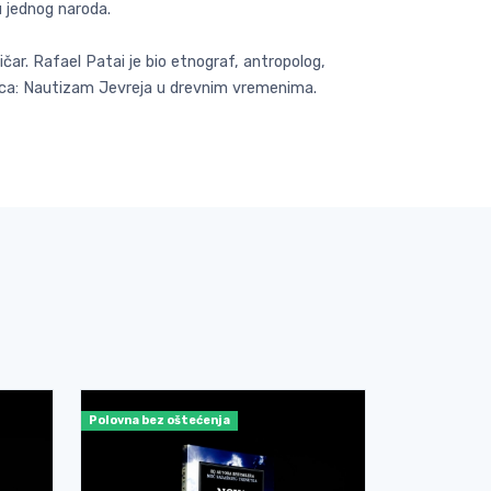
u jednog naroda.
tičar. Rafael Patai je bio etnograf, antropolog,
a deca: Nautizam Jevreja u drevnim vremenima.
Polovna bez oštećenja
Polovna bez o