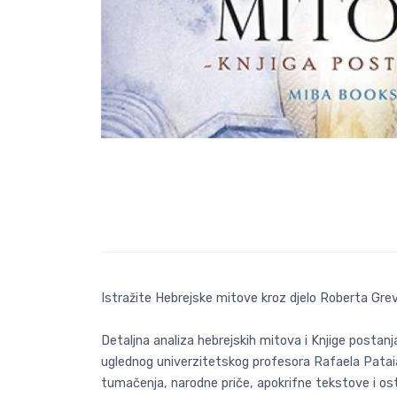
Istražite Hebrejske mitove kroz djelo Roberta Grevs
Detaljna analiza hebrejskih mitova i Knjige postanja
uglednog univerzitetskog profesora Rafaela Pataia ko
tumačenja, narodne priče, apokrifne tekstove i osta