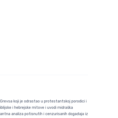
 Grevsa koji je odrastao u protestantskoj porodici i
iblijske i hebrejske mitove i uvodi midraška
gantna analiza potisnutih i cenzurisanih događaja iz