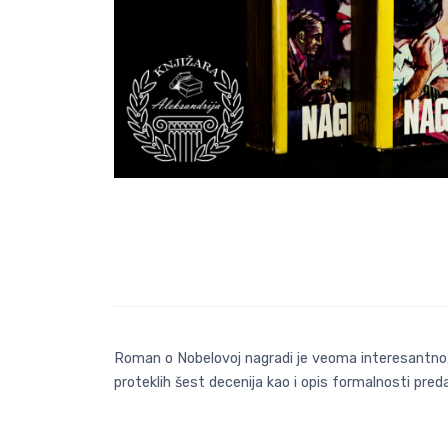
Roman o Nobelovoj nagradi je veoma interesantno, p
proteklih šest decenija kao i opis formalnosti pre