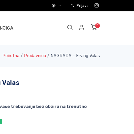
Prijava
NJIGA
Početna
/
Prodavnica
/
NAGRADA - Erving Valas
 Valas
 vaše trebovanje bez obzira na trenutno
a