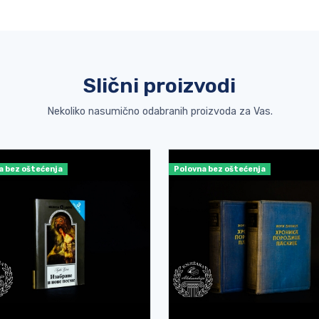
Slični proizvodi
Nekoliko nasumično odabranih proizvoda za Vas.
a bez oštećenja
Polovna bez oštećenja