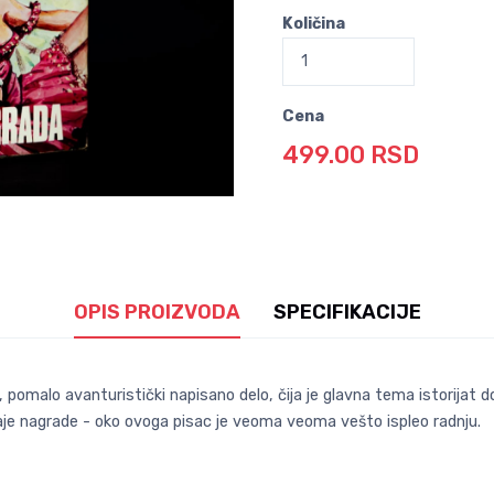
Količina
Cena
499.00 RSD
OPIS PROIZVODA
SPECIFIKACIJE
omalo avanturistički napisano delo, čija je glavna tema istorijat do
daje nagrade - oko ovoga pisac je veoma veoma vešto ispleo radnju.