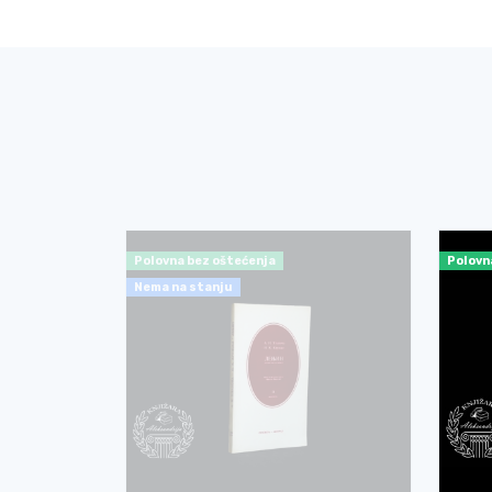
a korišćenja
Polovna bez oštećenja
Polovn
Nema na stanju