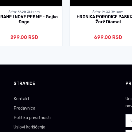
Šifra: 3828 JM:kom
Šifra: 9403 JM:kom
RANE I NOVE PESME - Gojko
HRONIKA PORODICE PASKI
Đogo
Žorž Diamel
299.00 RSD
699.00 RSD
STRANICE
PR
Kontakt
Une
nov
Prodavnica
Politika privatnosti
Uslovi korišćenja