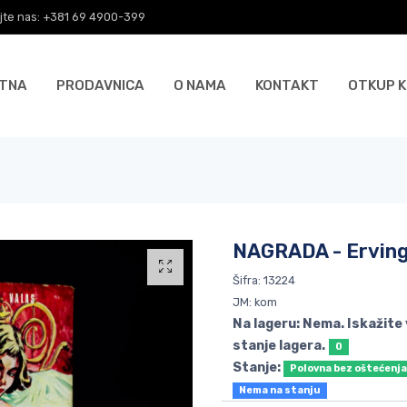
jte nas: +381 69 4900-399
TNA
PRODAVNICA
O NAMA
KONTAKT
OTKUP K
NAGRADA - Erving
Šifra: 13224
JM: kom
Na lageru: Nema. Iskažite
stanje lagera.
0
Stanje:
Polovna bez oštećenj
Nema na stanju