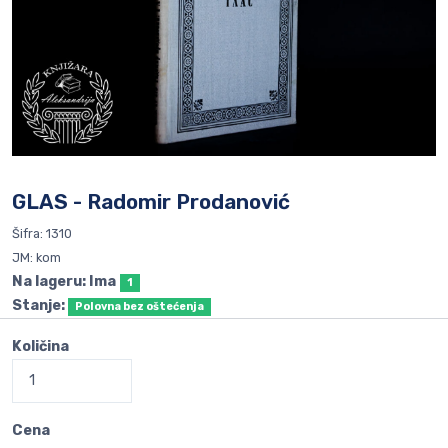
GLAS - Radomir Prodanović
Šifra: 1310
JM: kom
Na lageru: Ima
1
Stanje:
Polovna bez oštećenja
Količina
Cena