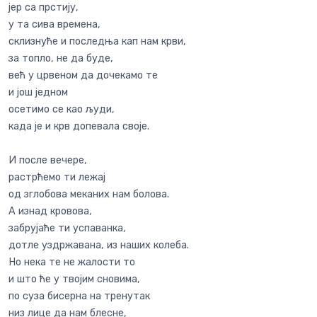
јер са прстију,
у та сива времена,
склизнуће и последња кап нам крви,
за топло, не да буде,
већ у црвеном да дочекамо те
и још једном
осетимо се као људи,
када је и крв допевала своје.
И после вечере,
растрћемо ти лежај
од зглобова меканих нам болова.
А изнад кровова,
забрујаће ти успаванка,
дотле уздржавана, из наших колеба.
Но нека те не жалости то
и што ће у твојим сновима,
по суза бисерна на тренутак
низ лице да нам блесне,