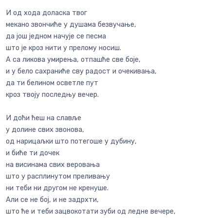
И од хода доласка твог
мекано звончиће у душама безвучање,
да још једном начује се песма
што је кроз нити у прелому носиш.
А са ликова умирења, отпашће све боје,
и у бело сахраниће сву радост и очекивања,
да ти белином осветле пут
кроз твоју последњу вечер.
И доћи ћеш на славље
у долине свих звонова,
од нарицаљки што потегоше у дубину,
и биће ти дочек
на висинама свих веровања
што у расплинутом преливању
ни теби ни другом не кренуше.
Али се не бој, и не задрхти,
што ће и теби зацвокотати зуби од ледне вечере,