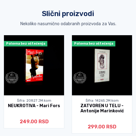
Slični proizvodi
Nekoliko nasumično odabranih proizvoda za Vas.
Polovna bez oštećenja
Polovna bez oštećenja
Šifra: 20827 JM:kom
Šifra: 14265 JM:kom
NEUKROTIVA - Mari Fors
ZATVOREN U TELU -
Antonije Marinković
249.00 RSD
299.00 RSD