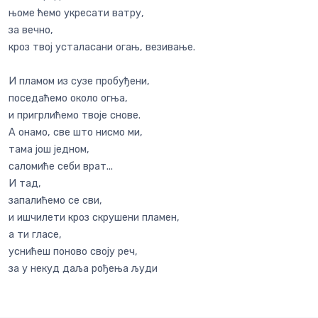
њоме ћемо укресати ватру,
за вечно,
кроз твој усталасани огањ, везивање.
И пламом из сузе пробуђени,
поседаћемо около огња,
и пригрлићемо твоје снове.
А онамо, све што нисмо ми,
тама још једном,
саломиће себи врат...
И тад,
запалићемо се сви,
и ишчилети кроз скрушени пламен,
а ти гласе,
уснићеш поново своју реч,
за у некуд даља рођења људи