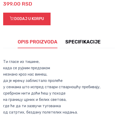
399.00 RSD
DODAJ U KORPU
OPIS PROIZVODA
SPECIFIKACIJE
Ти гласе из тишине,
када се рујним предзаком
незнано кроз нас винеш,
да је мрењу заблистало пролеће
у сенкама што испред ствари стварношћу пребивају,
сребрном нити доћи ћеш у походе
на границу црних и белих светова,
где ће да ти зазвучи тугованка
од сатртих, бездану полетелих надања.