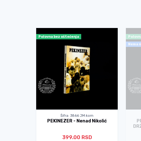
Polovna bez oštećenja
Polovn
Nema n
kom
Šifra: 3866 JM:kom
Germain
PEKINEZER - Nenad Nikolić
P
DR
399.00 RSD