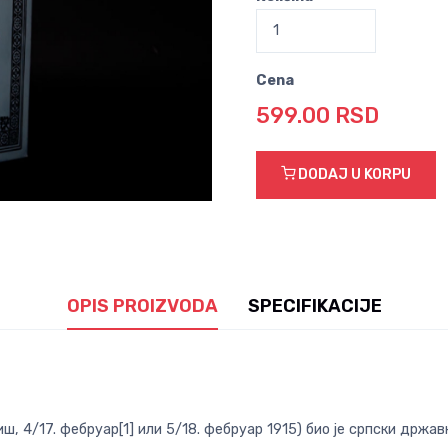
Cena
599.00 RSD
DODAJ U KORPU
OPIS PROIZVODA
SPECIFIKACIJE
ш, 4/17. фебруар[1] или 5/18. фебруар 1915) био је српски држа