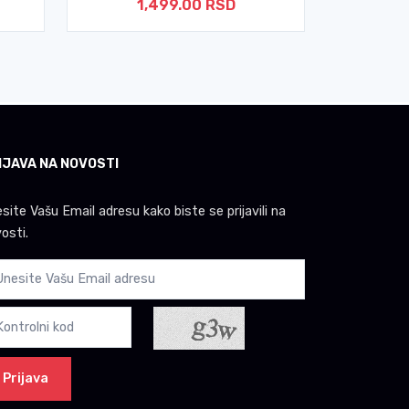
1,499.00 RSD
2
IJAVA NA NOVOSTI
site Vašu Email adresu kako biste se prijavili na
osti.
Prijava