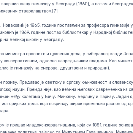
је завршио вишу гимназију у Београду (1860), а потом и београдс
књижевним стваралаштвом.[7]
 Новаковић је 1865. године постављен за професора гимназије у 
ковић је 1869. године постао библиотекар у Народној библиотец
р на Великој школи у Београду.
т за министра просвете и црквених дела, у либералној влади Јов
, у конзервативним, односно напредњачким владама. Као минис
лио је гимназију на смерове, друштвени и природни).
 позиву. Предавао је светску и српску књижевност и словенску
рпској науци. Премда није, као већина његових савременика из 
цењен међу колегама у Бечу, Минхену, Берлину и Паризу. Један 
х историјских дела, која покривају широк временски распон од с
чара.
том је пришао младоконзервативцима, који су 1881. године основ
траначке политике, заједно са Милутином Гарашанином, Милан