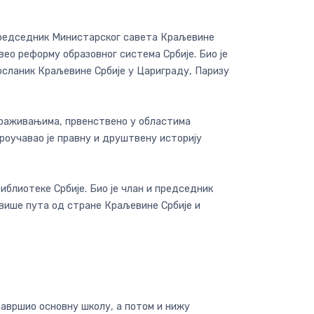
 председник Министарског савета Краљевине
вео реформу образовног система Србије. Био је
посланик Краљевине Србије у Цариграду, Паризу
страживањима, првенствено у областима
проучавао је правну и друштвену историју
блиотеке Србије. Био је члан и председник
е више пута од стране Краљевине Србије и
 завршио основну школу, а потом и нижу