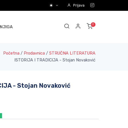
Prijava
NJIGA
Početna
/
Prodavnica
/
STRUČNA LITERATURA
ISTORIJA I TRADICIJA - Stojan Novaković
IJA - Stojan Novaković
a