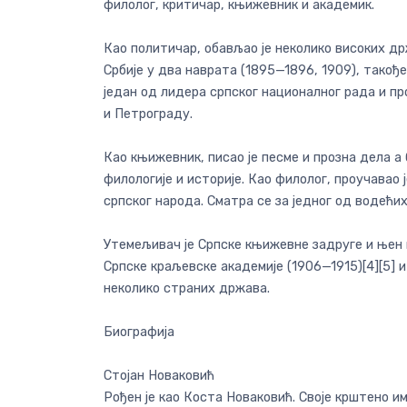
филолог, критичар, књижевник и академик.
Као политичар, обављао је неколико високих д
Србије у два наврата (1895—1896, 1909), такође
један од лидера српског националног рада и пр
и Петрограду.
Као књижевник, писао је песме и прозна дела 
филологије и историје. Као филолог, проучавао 
српског народа. Сматра се за једног од водећи
Утемељивач је Српске књижевне задруге и њен 
Српске краљевске академије (1906—1915)[4][5] 
неколико страних држава.
Биографија
Стојан Новаковић
Рођен је као Коста Новаковић. Своје крштено им