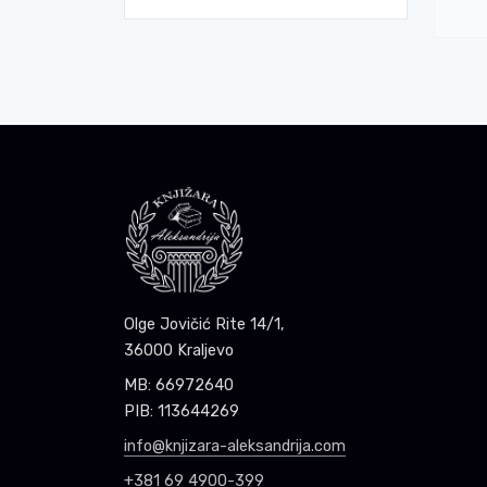
SD
Olge Jovičić Rite 14/1,
36000 Kraljevo
MB: 66972640
PIB: 113644269
info@knjizara-aleksandrija.com
+381 69 4900-399