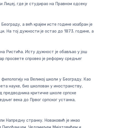
ки Лицеј, где је студирао на Правном одсеку
Београду, а већ крајем исте године изабран је
и. На тој дужности је остао до 1873. године, а
ана Ристића. Исту дужност је обављао у још
тар просвете спровео је реформу средњег
 филологију на Великој школи у Београду. Као
света науке, био школован у иностранству,
од предводника критичке школе српске
редњег века до Првог српског устанка,
али Напредну странку. Новаковић је имао
ом Пироћанцем, Чедомиљем Мијатовићем и