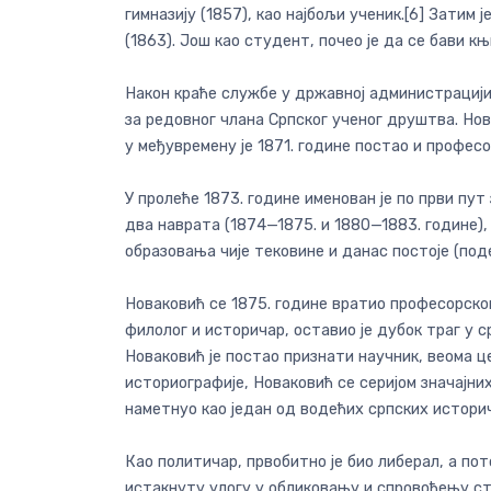
гимназију (1857), као најбољи ученик.[6] Затим 
(1863). Још као студент, почео је да се бави 
Након краће службе у државној администрацији,
за редовног члана Српског ученог друштва. Нова
у међувремену је 1871. године постао и професо
У пролеће 1873. године именован је по први пу
два наврата (1874—1875. и 1880—1883. године)
образовања чије тековине и данас постоје (поде
Новаковић се 1875. године вратио професорском
филолог и историчар, оставио је дубок траг у с
Новаковић је постао признати научник, веома 
историографије, Новаковић се серијом значајни
наметнуо као један од водећих српских истори
Као политичар, првобитно је био либерал, а по
истакнуту улогу у обликовању и спровођењу с