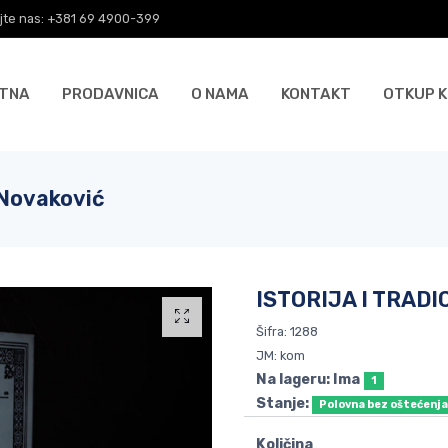
jte nas: +381 69 4900-399
TNA
PRODAVNICA
O NAMA
KONTAKT
OTKUP K
 Novaković
ISTORIJA I TRADIC
Šifra: 1288
JM: kom
Na lageru: Ima
1
Stanje:
Polovna bez oštećenj
Količina