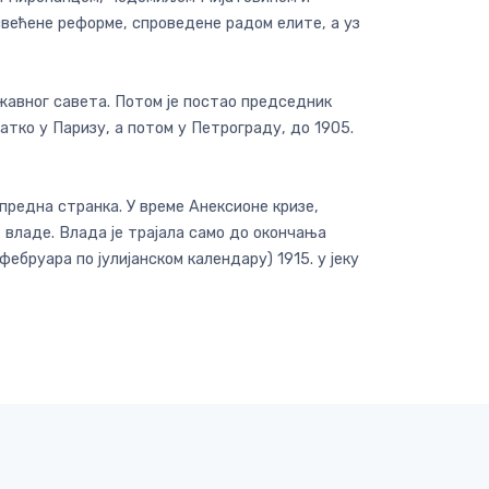
свећене реформе, спроведене радом елите, а уз
ржавног савета. Потом је постао председник
ратко у Паризу, а потом у Петрограду, до 1905.
предна странка. У време Анексионе кризе,
 владе. Влада је трајала само до окончања
фебруара по јулијанском календару) 1915. у јеку