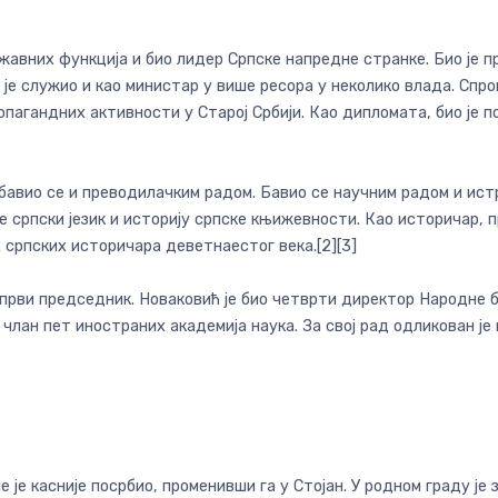
ржавних функција и био лидер Српске напредне странке. Био је
 је служио и као министар у више ресора у неколико влада. Спро
опагандних активности у Старој Србији. Као дипломата, био је 
а бавио се и преводилачким радом. Бавио се научним радом и и
је српски језик и историју српске књижевности. Као историчар, 
х српских историчара деветнаестог века.[2][3]
први председник. Новаковић је био четврти директор Народне би
и члан пет иностраних академија наука. За свој рад одликован ј
е је касније посрбио, променивши га у Стојан. У родном граду је