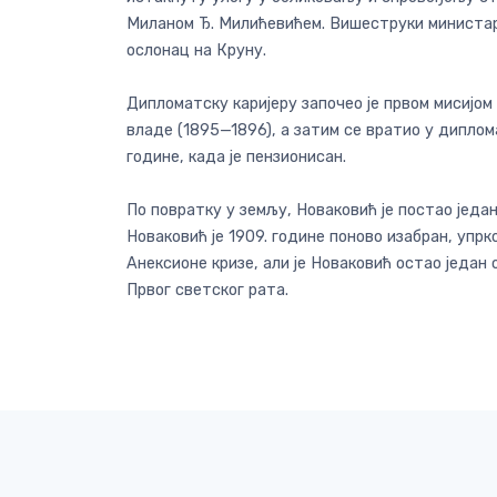
Миланом Ђ. Милићевићем. Вишеструки министар и
ослонац на Круну.
Дипломатску каријеру започео је првом мисијом
владе (1895—1896), а затим се вратио у диплома
године, када је пензионисан.
По повратку у земљу, Новаковић је постао једа
Новаковић је 1909. године поново изабран, упр
Анексионе кризе, али је Новаковић остао један о
Првог светског рата.