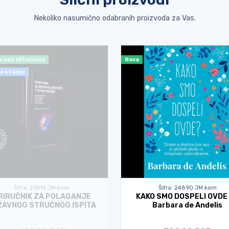
Nekoliko nasumično odabranih proizvoda za Vas.
a bez oštećenja
Nova
a stanju
Šifra: 23914 JM:kom
Šifra: 24890 JM:kom
RIRUČNIK ZA POLAGANJE
KAKO SMO DOSPELI OVDE 
ŽAVNOG STRUČNOG ISPITA
Barbara de Anđelis