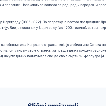
 посланик, Новаковић се залагао за ред, рад и поредак, и про
 у Цариграду (1885-1892). По повратку је постао председник Д
тију. Био је посланик у Цариграду (до 1900. године), затим нак
н од обновитеља Напредне странке, која је добила име Српска на
кос малом утицају своје странке, за председника концентрационе
д најугледнијих политичара све до своје смрти 17. фебруара (4. 
Slični proizvodi