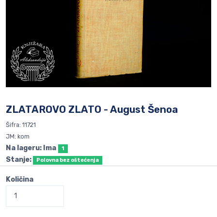
ZLATAROVO ZLATO - August Šenoa
Šifra: 11721
JM: kom
Na lageru: Ima
1
Stanje:
Polovna bez oštećenja
Količina