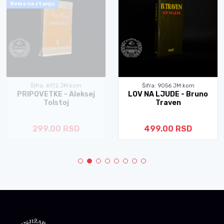
Nema na stanju
Šifra: 6172 JM:kom
Šifra: 9056 JM:kom
PRIPOVETKE - Aleksej
LOV NA LJUDE - Bruno
Tolstoj
Traven
299.00 RSD
499.00 RSD