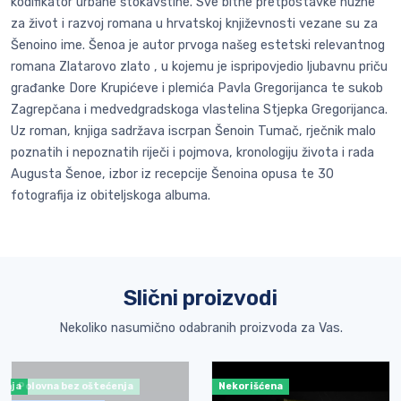
kodifikator urbane štokavštine. Sve bitne pretpostavke nužne
za život i razvoj romana u hrvatskoj književnosti vezane su za
Šenoino ime. Šenoa je autor prvoga našeg estetski relevantnog
romana Zlatarovo zlato , u kojemu je ispripovjedio ljubavnu priču
građanke Dore Krupićeve i plemića Pavla Gregorijanca te sukob
Zagrepčana i medvedgradskoga vlastelina Stjepka Gregorijanca.
Uz roman, knjiga sadržava iscrpan Šenoin Tumač, rječnik malo
poznatih i nepoznatih riječi i pojmova, kronologiju života i rada
Augusta Šenoe, izbor iz recepcije Šenoina opusa te 30
fotografija iz obiteljskoga albuma.
Slični proizvodi
Nekoliko nasumično odabranih proizvoda za Vas.
ćenja
Polovna bez oštećenja
Nekorišćena